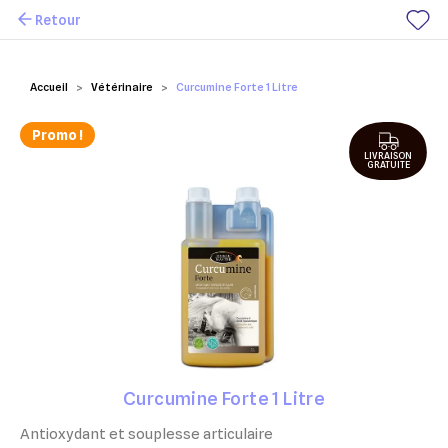
Retour
Mes favoris
Accueil
Vétérinaire
Curcumine Forte 1 Litre
Promo !
LIVRAISON
GRATUITE
Curcumine Forte 1 Litre
Antioxydant et souplesse articulaire