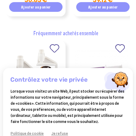
30,83 €
39,12 €
Ajouter au panier
Ajouter au panier
fréquemment achetés ensemble
contrôlez votre vie privée
Lorsque vous visitez un site Web, il peut stocker ou récupérer des
informations sur votre navigateur, principalement sous la forme
FARNAM
AUDEVARD
de «cookies». Cette information, qui pourrait être à propos de
dolophyt horse master
ekygard flash seringue 60
vous, de vos préférences, ou de votre appareil internet
complément alimentaire
ml
(ordinateur, tablette ou mobile), est principalement utilisée pour
39,90 €
7,84 €
pour le soutien locomoteur
faire fonctionner le site comme vous le souhaitez.
des chevaux 450ml
Ajouter au panier
Ajouter au panier
Politique de cookie
Je refuse