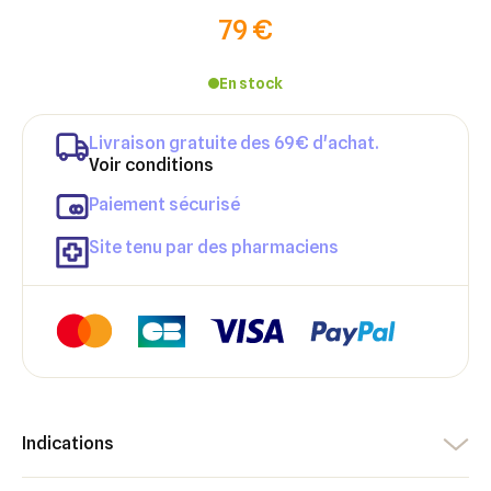
79 €
En stock
Livraison gratuite des 69€ d'achat.
Voir conditions
Paiement sécurisé
Site tenu par des pharmaciens
Indications
×
×
Connexion
Créer une liste d'envies