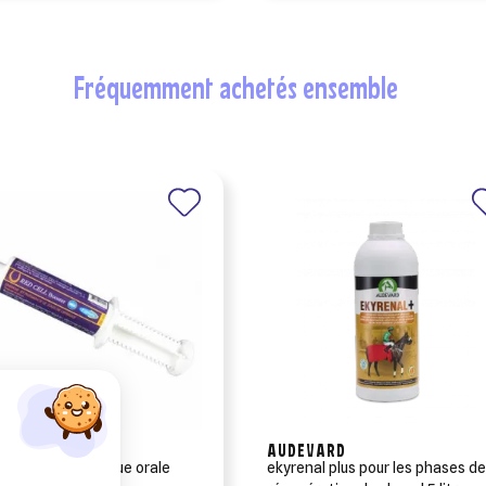
fréquemment achetés ensemble
NAM
AUDEVARD
ell booster seringue orale
ekyrenal plus pour les phases d