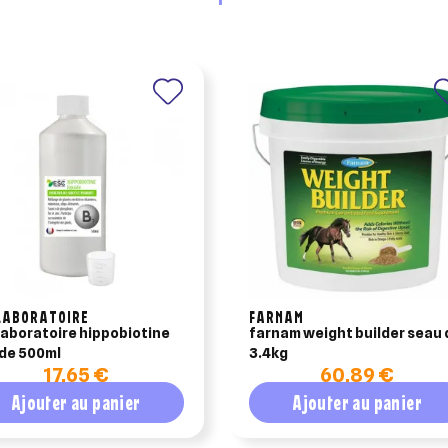
nuler
Créer une liste d'envies
LABORATOIRE
FARNAM
laboratoire hippobiotine
farnam weight builder seau 
ide 500ml
3.4kg
17,65 €
60,89 €
Ajouter au panier
Ajouter au panier