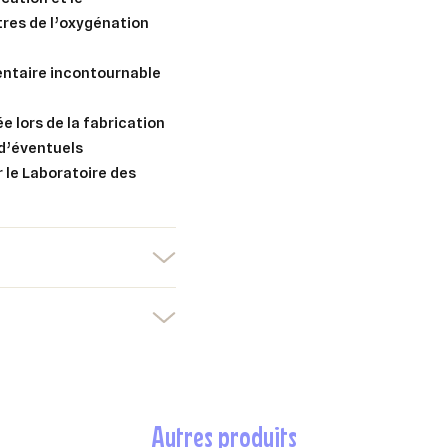
tres de l’oxygénation
ntaire incontournable
e lors de la fabrication
 d’éventuels
 le Laboratoire des
er une liste d'envies
nnexion
uter à ma liste d'envies
e la liste d'envies
devez être connecté pour ajouter des produits à votre liste d'envies.
Créer une nouvelle liste
autres produits
nuler
Connexion