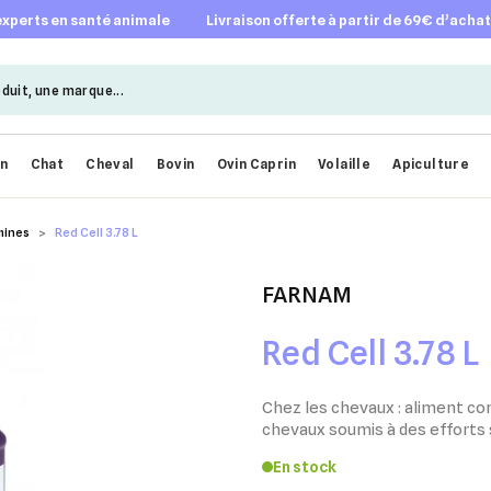
 experts en santé animale
livraison offerte à partir de 69€ d’acha
en
Chat
Cheval
Bovin
Ovin Caprin
Volaille
Apiculture
mines
Red Cell 3.78 L
FARNAM
Red Cell 3.78 L
Chez les chevaux : aliment c
chevaux soumis à des efforts
En stock