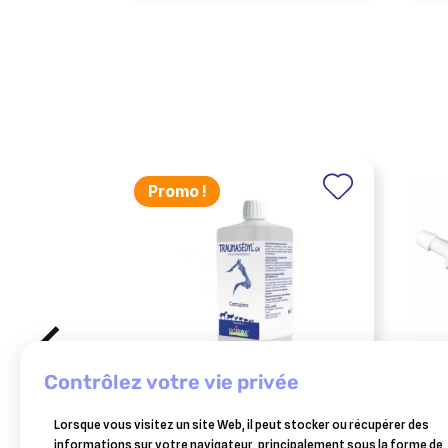
Promo !
contrôlez votre vie privée
BOIRON
FAR
Lorsque vous visitez un site Web, il peut stocker ou récupérer des
traumasedyl 1 litre solution
red c
informations sur votre navigateur, principalement sous la forme de