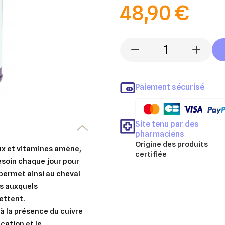
48,90 €
-
+
Paiement sécurisé
Site tenu par des
pharmaciens
Origine des produits
ux et vitamines amène,
certifiée
esoin chaque jour pour
 permet ainsi au cheval
ts auxquels
ettent.
à la présence du cuivre
cation et le