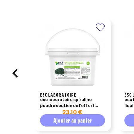
An
ESC LABORATOIRE
ESC 
esc laboratoire spiruline
esc 
poudre soutien de l'effort
liqu
23,10 €
500g
Ajouter au panier