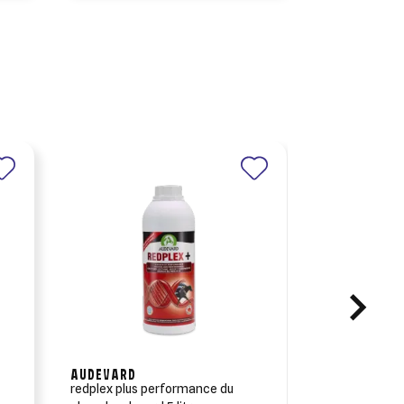
AUDEVARD
COOPHAVET
e
redplex plus performance du
sedochol gold 