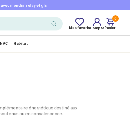
t avec mondial relay et gls
0
Mes favoris
Panier
Compte
NAC
Habitat
omplémentaire énergétique destiné aux
 soutenus ou en convalescence.