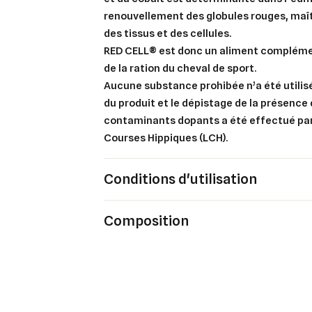
renouvellement des globules rouges, maî
des tissus et des cellules.
RED CELL® est donc un aliment compléme
de la ration du cheval de sport.
Aucune substance prohibée n’a été utilisé
du produit et le dépistage de la présence
contaminants dopants a été effectué par
Courses Hippiques (LCH).
Conditions d'utilisation
Cré
Co
Composition
Ajo
Nom d
Vous 
add_circle_outline
An