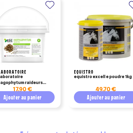
LABORATOIRE
EQUISTRO
laboratoire
equistro excell e poudre 1kg
agophytum raideurs
17,90 €
49,70 €
al 500gr
Ajouter au panier
Ajouter au panier