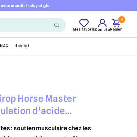
t avec mondial relay et gls
0
Mes favoris
Panier
Compte
NAC
Habitat
irop Horse Master
ulation d’acide
val 1L