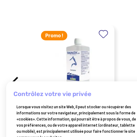
Promo !
contrôlez votre vie privée
BOIRON
AUD
Lorsque vous visitez un site Web, il peut stocker ou récupérer des
traumasedyl 1 litre solution
redpl
informations sur votre navigateur, principalement sous la forme de
buvable pour traumatismes
cheva
«cookies». Cette information, qui pourrait être à propos de vous, de
58,99 €
vos préférences, ou de votre appareil internet (ordinateur, tablette
Ajouter au panier
ou mobile), est principalement utilisée pour faire fonctionner le site