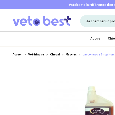
vetobest : la référence des
Accueil
Chi
Accueil
Vétérinaire
Cheval
Muscles
Lactomuscle Sirop Horse