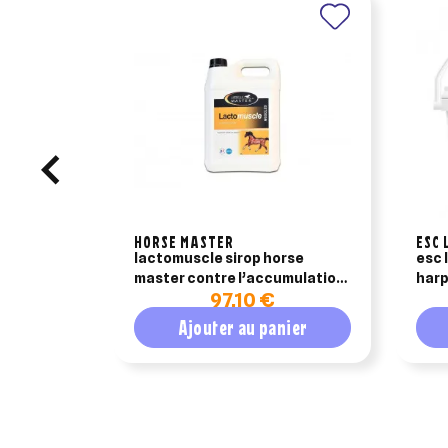
HORSE MASTER
ESC 
lactomuscle sirop horse
esc 
master contre l’accumulation
harp
97,10 €
d’acide lactique du cheval 5l
chev
Ajouter au panier