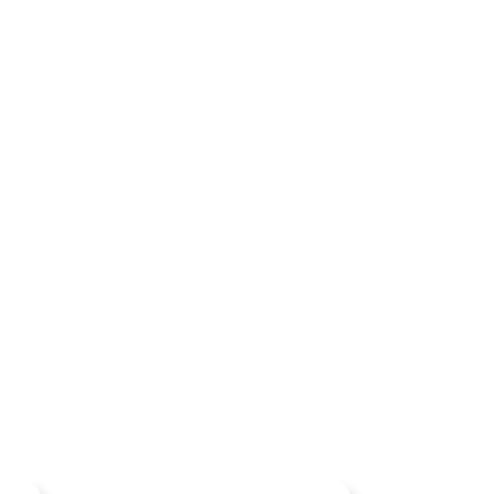
×
×
×