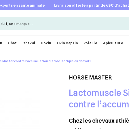
 experts en santé animale
livraison offerte à partir de 69€ d’acha
en
Chat
Cheval
Bovin
Ovin Caprin
Volaille
Apiculture
 Master contre l’accumulation d’acide lactique du cheval 1L
HORSE MASTER
Lactomuscle S
contre l’accum
lactique du che
chez les chevaux athlètes : soutien musculaire chez les