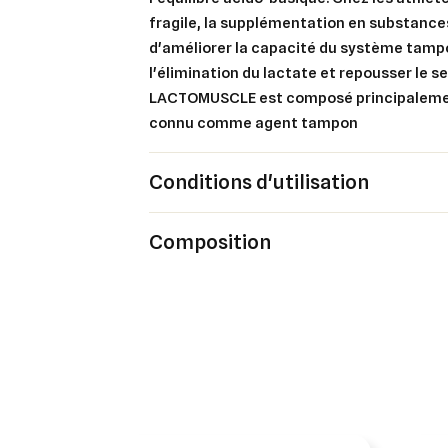
fragile, la supplémentation en substanc
d'améliorer la capacité du système tampo
l'élimination du lactate et repousser le se
LACTOMUSCLE est composé principalemen
connu comme agent tampon
Conditions d'utilisation
Composition
Cré
Co
Ajo
Nom d
Vous 
add_circle_outline
An
An