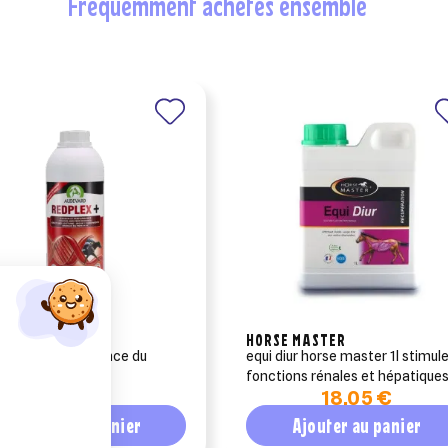
fréquemment achetés ensemble
EVARD
HORSE MASTER
ex plus performance du
equi diur horse master 1l stimul
l audevard 1 litre
fonctions rénales et hépatique
23,32 €
18,05 €
du cheval
Ajouter au panier
Ajouter au panier