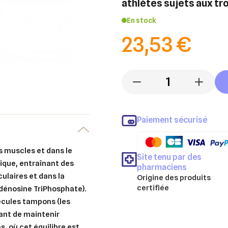
athlètes sujets aux tr
En stock
23,53 €
-
+
Paiement sécurisé
es muscles et dans le
Site tenu par des
sique, entraînant des
pharmaciens
ulaires et dans la
Origine des produits
certifiée
dénosine TriPhosphate).
écules tampons (les
tant de maintenir
s, où cet équilibre est