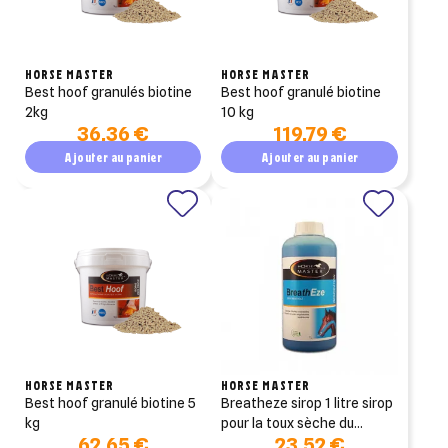
HORSE MASTER
HORSE MASTER
best hoof granulés biotine
best hoof granulé biotine
2kg
10 kg
36,36 €
119,79 €
Ajouter au panier
Ajouter au panier
HORSE MASTER
HORSE MASTER
best hoof granulé biotine 5
breatheze sirop 1 litre sirop
kg
pour la toux sèche du
62,65 €
23,52 €
cheval