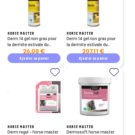
((cancelText))
((modalDeleteText))
Annuler
Créer une liste d'envies
Annuler
Connexion
HORSE MASTER
HORSE MASTER
derm 14 gel non gras pour
derm 14 gel non gras pour
la dermite estivale du
la dermite estivale du
26,08 €
207,11 €
cheval 500 ml
cheval 5 litre
Ajouter au panier
Ajouter au panier
HORSE MASTER
HORSE MASTER
derm regul – horse master
dermosoft horse master