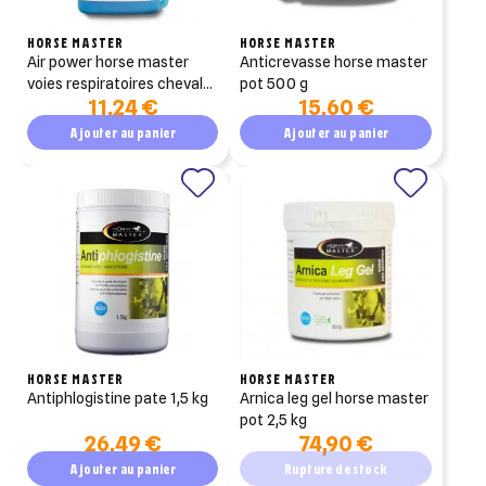
HORSE MASTER
HORSE MASTER
air power horse master
anticrevasse horse master
voies respiratoires cheval
pot 500 g
11,24 €
15,60 €
solution 500 ml
Ajouter au panier
Ajouter au panier
HORSE MASTER
HORSE MASTER
antiphlogistine pate 1,5 kg
arnica leg gel horse master
pot 2,5 kg
26,49 €
74,90 €
Ajouter au panier
Rupture de stock