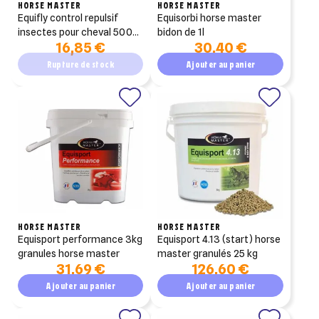
HORSE MASTER
HORSE MASTER
equifly control repulsif
equisorbi horse master
insectes pour cheval 500
bidon de 1l
16,85 €
30,40 €
ml
Rupture de stock
Ajouter au panier
HORSE MASTER
HORSE MASTER
equisport performance 3kg
equisport 4.13 (start) horse
granules horse master
master granulés 25 kg
31,69 €
126,60 €
Ajouter au panier
Ajouter au panier