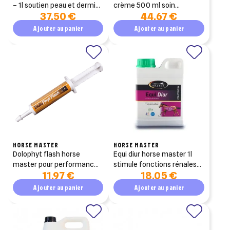
– 1l soutien peau et dermite
crème 500 ml soin
37,50 €
44,67 €
estivale pour chevaux
apaisant et cicatrisant
pour chevaux
Ajouter au panier
Ajouter au panier
HORSE MASTER
HORSE MASTER
dolophyt flash horse
equi diur horse master 1l
master pour performance
stimule fonctions rénales
11,97 €
18,05 €
du cheval seringue 30ml
et hépatiques du cheval
Ajouter au panier
Ajouter au panier