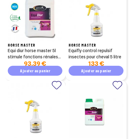
HORSE MASTER
HORSE MASTER
equi diur horse master 5l
equifly control repulsif
stimule fonctions rénales
insectes pour cheval 5 litre
93,39 €
133 €
et hépatiques du cheval
Ajouter au panier
Ajouter au panier