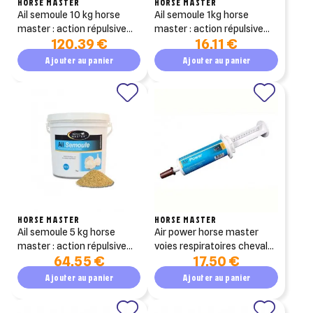
HORSE MASTER
HORSE MASTER
ail semoule 10 kg horse
ail semoule 1kg horse
master : action répulsive
master : action répulsive
120,39 €
16,11 €
contre les insectes pour
contre les insectes pour
chevaux
chevaux
Ajouter au panier
Ajouter au panier
HORSE MASTER
HORSE MASTER
ail semoule 5 kg horse
air power horse master
master : action répulsive
voies respiratoires cheval
64,55 €
17,50 €
contre les insectes pour
seringue 50 ml
chevaux
Ajouter au panier
Ajouter au panier