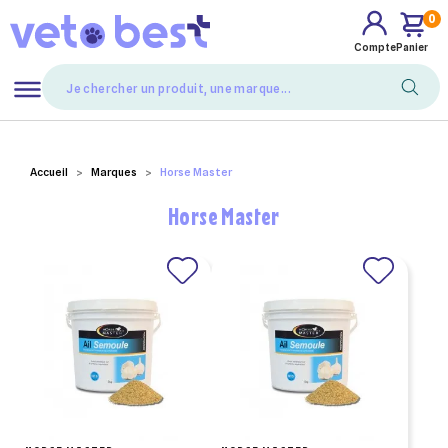
0
Compte
Panier
Mes favoris
Accueil
Marques
Horse Master
Horse Master