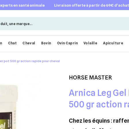
 experts en santé animale
livraison offerte à partir de 69€ d’acha
en
Chat
Cheval
Bovin
Ovin Caprin
Volaille
Apiculture
er pot 500 gr action rapide pour cheval
HORSE MASTER
Arnica Leg Gel
500 gr action 
chez les équins : raffermissement des membres avant