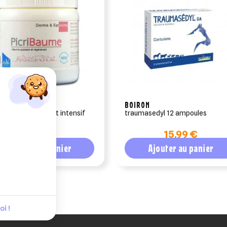
NAM
BOIRON
-baume cicatrisant intensif
traumasedyl 12 ampoules
l pot 150 ml
17,07 €
15,99 €
Ajouter au panier
Ajouter au panier
i !