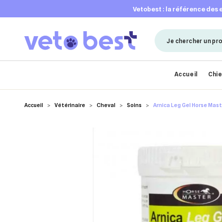
vetobest : la référence des
Accueil
Chi
Accueil
Vétérinaire
Cheval
Soins
Arnica Leg Gel Horse Mast