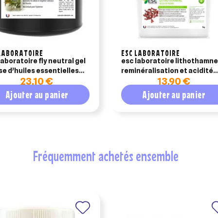
LABORATOIRE
ESC LABORATOIRE
laboratoire fly neutral gel
esc laboratoire lithothamne
se d’huiles essentielles
reminéralisation et acidité
23,10 €
13,90 €
ml
cheval 1kg
Ajouter au panier
Ajouter au panier
fréquemment achetés ensemble