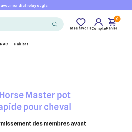
t avec mondial relay et gls
0
Mes favoris
Panier
Compte
NAC
Habitat
 Horse Master pot
rapide pour cheval