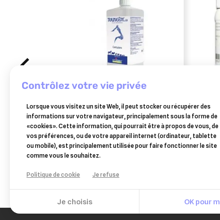
contrôlez votre vie privée
BOIRON
FAR
Lorsque vous visitez un site Web, il peut stocker ou récupérer des
traumasedyl 1 litre solution
picri
informations sur votre navigateur, principalement sous la forme de
buvable pour traumatismes
cheva
«cookies». Cette information, qui pourrait être à propos de vous, de
58,99 €
vos préférences, ou de votre appareil internet (ordinateur, tablette
Ajouter au panier
ou mobile), est principalement utilisée pour faire fonctionner le site
comme vous le souhaitez.
Politique de cookie
Je refuse
Je choisis
OK pour mo