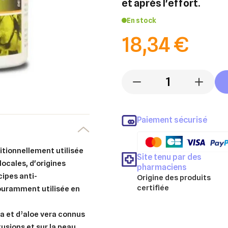
et après l'effort.
En stock
18,34 €
-
+
Paiement sécurisé
Site tenu par des
locales, d'origines
pharmaciens
cipes anti-
Origine des produits
certifiée
couramment utilisée en
ica et d’aloe vera connus
usions et sur la peau.