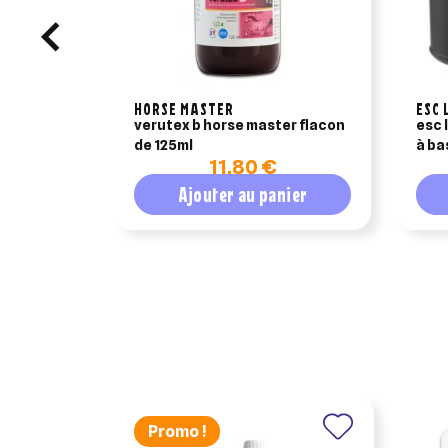
HORSE MASTER
ESC 
verutex b horse master flacon
esc 
de 125ml
à ba
11,80 €
500
Ajouter au panier
Promo !