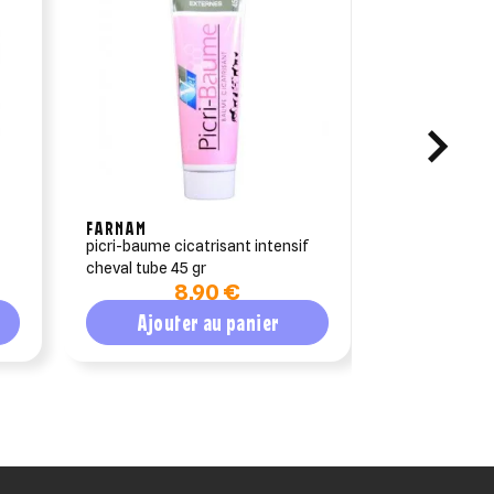
FARNAM
HORSE MAST
picri-baume cicatrisant intensif
marine poulti
cheval tube 45 gr
pâte 1.5kg
8,90 €
1
Ajouter au panier
Ajout