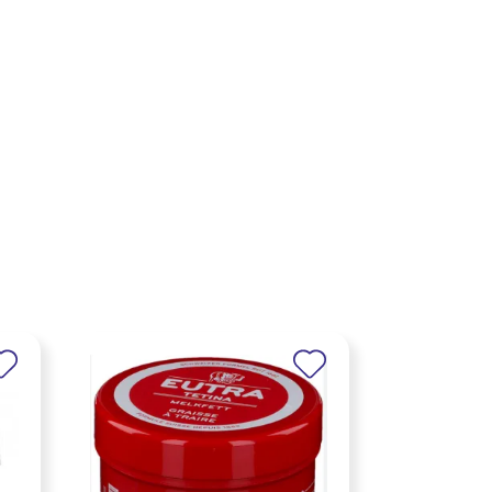
×
×
×