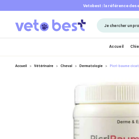
vetobest : la référence des
Accueil
Chi
Accueil
Vétérinaire
Cheval
Dermatologie
Picri-baume cicat