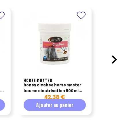
HORSE MASTER
GREENVET
honey cicabee horse master
shampooing
baume cicatrisation 500 ml
cheval – soi
42,38 €
4
cicatrisant exceptionnel pour
2 l
chevaux
Ajouter au panier
Ajout