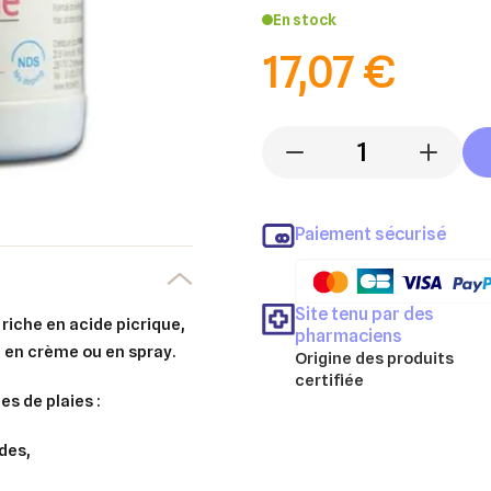
En stock
17,07 €
-
+
Paiement sécurisé
Site tenu par des
 riche en acide picrique,
pharmaciens
le en crème ou en spray.
Origine des produits
certifiée
es de plaies :
ndes,