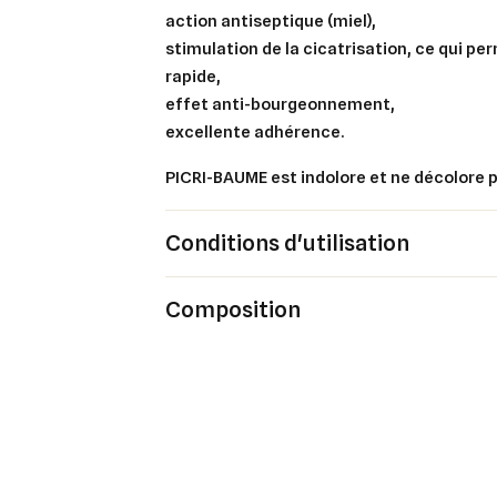
action antiseptique (miel),
stimulation de la cicatrisation, ce qui pe
rapide,
Cré
Co
effet anti-bourgeonnement,
excellente adhérence.
Ajo
Nom d
Vous 
PICRI-BAUME est indolore et ne décolore pa
add_circle_outline
Conditions d'utilisation
An
An
Composition