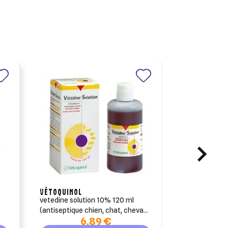
VÉTOQUINOL
FARNAM
f
vetedine solution 10% 120 ml
picri-baume ci
(antiseptique chien, chat, cheval,
cheval pot 50
6,89 €
bovin, ovin, porcin)