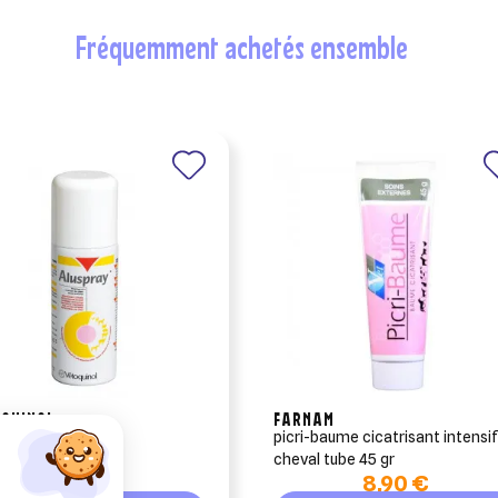
fréquemment achetés ensemble
QUINOL
FARNAM
ray 210 ml
picri-baume cicatrisant intensi
cheval tube 45 gr
17,10 €
8,90 €