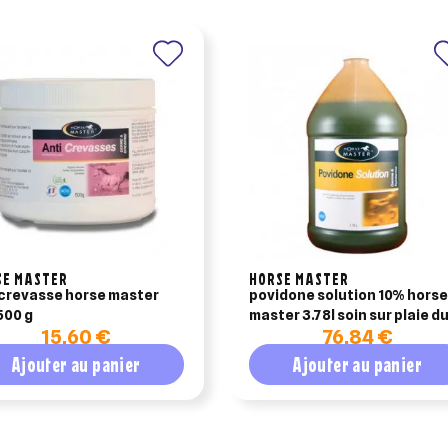
SE MASTER
HORSE MASTER
crevasse horse master
povidone solution 10% horse
500 g
master 3.78l soin sur plaie du
15,60 €
76,84 €
cheval
Ajouter au panier
Ajouter au panier