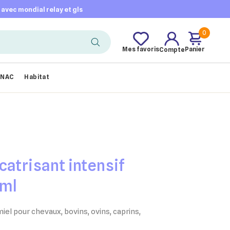
t avec mondial relay et gls
0
Mes favoris
Panier
Compte
NAC
Habitat
catrisant intensif
 ml
miel pour chevaux, bovins, ovins, caprins,