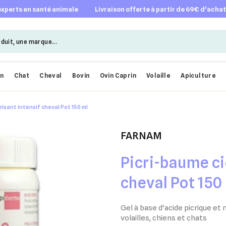
 experts en santé animale
livraison offerte à partir de 69€ d’acha
en
Chat
Cheval
Bovin
Ovin Caprin
Volaille
Apiculture
risant intensif cheval Pot 150 ml
FARNAM
Picri-baume ci
cheval Pot 150
Gel à base d'acide picrique et 
volailles, chiens et chats