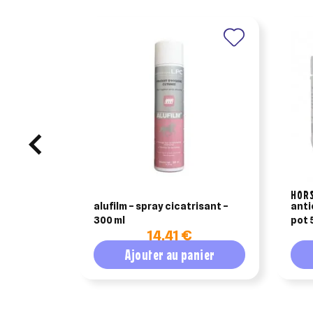
HOR
alufilm – spray cicatrisant –
anti
300 ml
pot 
14,41 €
Ajouter au panier