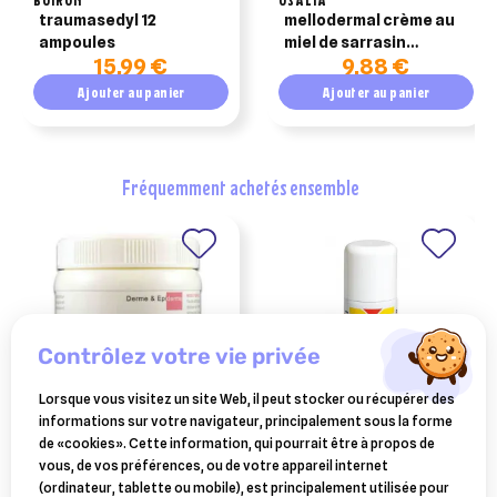
traumasedyl 12
mellodermal crème au
ampoules
miel de sarrasin
15,99 €
9,88 €
cicatrisante 15ml
Ajouter au panier
Ajouter au panier
fréquemment achetés ensemble
contrôlez votre vie privée
Lorsque vous visitez un site Web, il peut stocker ou récupérer des
informations sur votre navigateur, principalement sous la forme
FARNAM
VÉTOQUINOL
de «cookies». Cette information, qui pourrait être à propos de
picri-baume cicatrisant
aluspray 210 ml
vous, de vos préférences, ou de votre appareil internet
intensif cheval pot 150 ml
(ordinateur, tablette ou mobile), est principalement utilisée pour