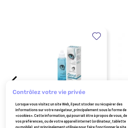
contrôlez votre vie privée
TVM
BIOC
Lorsque vous visitez un site Web, il peut stocker ou récupérer des
ocryl produit d'hygiène 135ml
bioca
informations sur votre navigateur, principalement sous la forme de
auric
«cookies». Cette information, qui pourrait être à propos de vous, de
9,60 €
vos préférences, ou de votre appareil internet (ordinateur, tablette
Ajouter au panier
ou mobile), est principalement utilisée pour faire fonctionner le site