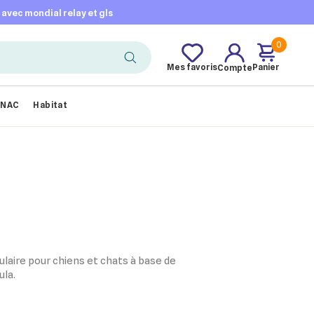
t avec mondial relay et gls
0
Mes favoris
Panier
Compte
NAC
Habitat
ulaire pour chiens et chats à base de
ula.