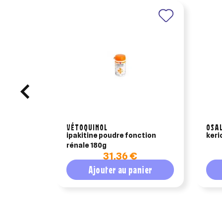
VÉTOQUINOL
OSA
ipakitine poudre fonction
keri
rénale 180g
31,36 €
Ajouter au panier