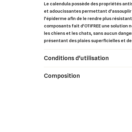
Le calendula possède des propriétés anti
et adoucissantes permettant d'assouplir 
l'épiderme afin de le rendre plus résistant
composants fait d'OTIFREE une solution 
les chiens et les chats, sans aucun danger
présentant des plaies superficielles et d
Conditions d'utilisation
Composition
Cré
Co
Ajo
Nom d
Vous 
add_circle_outline
An
An