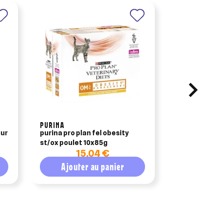
PURINA
OSALIA
our
purina pro plan fel obesity
keriox nett
st/ox poulet 10x85g
ml
15,04 €
Ajouter au panier
Ajout