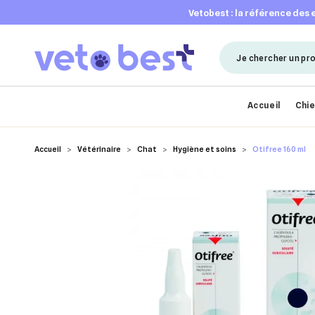
vetobest : la référence des
Accueil
Chi
Accueil
Vétérinaire
Chat
Hygiène et soins
Otifree 160 ml