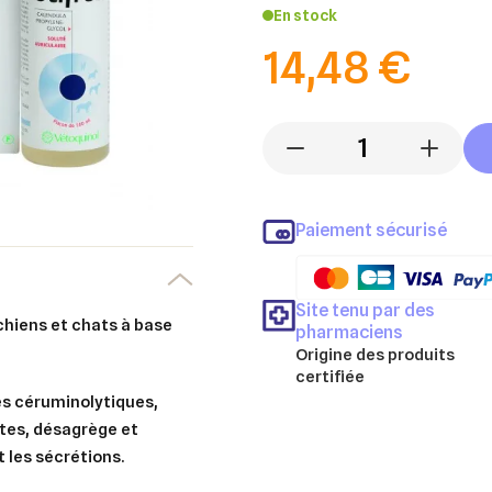
En stock
14,48 €
-
+
Paiement sécurisé
Site tenu par des
chiens et chats à base
pharmaciens
Origine des produits
certifiée
és céruminolytiques,
ntes, désagrège et
t les sécrétions.