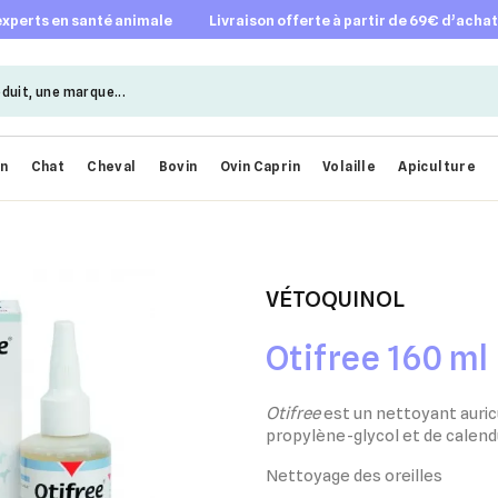
 experts en santé animale
livraison offerte à partir de 69€ d’acha
en
Chat
Cheval
Bovin
Ovin Caprin
Volaille
Apiculture
VÉTOQUINOL
Otifree 160 ml
Otifree
est un nettoyant auric
propylène-glycol et de calend
Nettoyage des oreilles