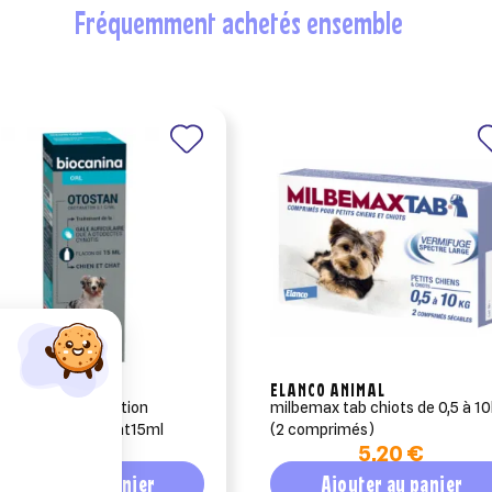
fréquemment achetés ensemble
ANINA
ELANCO ANIMAL
nina otostan solution
milbemax tab chiots de 0,5 à 1
ulaire chien et chat15ml
(2 comprimés)
8,69 €
5,20 €
Ajouter au panier
Ajouter au panier