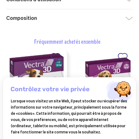
Composition
fréquemment achetés ensemble
contrôlez votre vie privée
Lorsque vous visitez un site Web, il peut stocker ou récupérer des
informations sur votre navigateur, principalement sous la forme
CEVA SANTE ANIMALE
CEVA SANTE ANIMALE
de «cookies». Cette information, qui pourrait être à propos de
vectra 3d pipettes chien 4
vectra 3d pipettes chien
vous, de vos préférences, ou de votre appareil internet
à 10 kg 3 pipettes
25 à 40 kg 3 pipettes
(ordinateur, tablette ou mobile), est principalement utilisée pour
18,20 €
25,80 €
faire fonctionner le site comme vous le souhaitez.
Ajouter au panier
Ajouter au panier