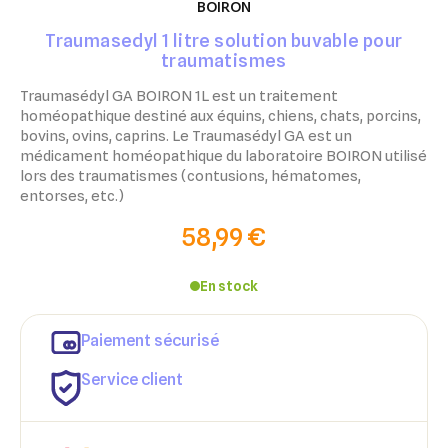
BOIRON
Traumasedyl 1 litre solution buvable pour
traumatismes
Traumasédyl GA BOIRON 1L
est un
traitement
homéopathique
destiné aux équins, chiens, chats, porcins,
bovins, ovins, caprins. Le
Traumasédyl GA
est un
médicament
homéopathique
du laboratoire
BOIRON
utilisé
lors des traumatismes (contusions, hématomes,
entorses, etc.)
58,99 €
En stock
Paiement sécurisé
Service client