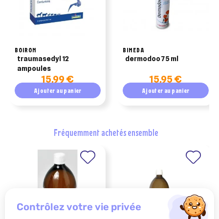
BOIRON
BIMEDA
traumasedyl 12
dermodoo 75 ml
ampoules
15,99 €
15,95 €
Ajouter au panier
Ajouter au panier
fréquemment achetés ensemble
contrôlez votre vie privée