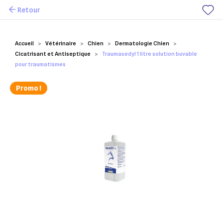
Retour
Mes favoris
Accueil
Vétérinaire
Chien
Dermatologie Chien
Cicatrisant et Antiseptique
Traumasedyl 1 litre solution buvable
pour traumatismes
Promo !