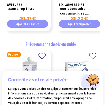
AUDEVARD
ESC LABORATOIRE
zzen sirop 1 litre
esc laboratoire
curcuma digest
40,47 €
35,20 €
confort digestif du
cheval 1l
Ajouter au panier
Ajouter au panier
fréquemment achetés ensemble
Promo !
contrôlez votre vie privée
Lorsque vous visitez un site Web, il peut stocker ou récupérer des
informations sur votre navigateur, principalement sous la forme
BOIRON
BOIRON
de «cookies». Cette information, qui pourrait être à propos de
traumasedyl 1 litre solution
traumasedyl 12 ampoules
vous, de vos préférences, ou de votre appareil internet
buvable pour traumatismes