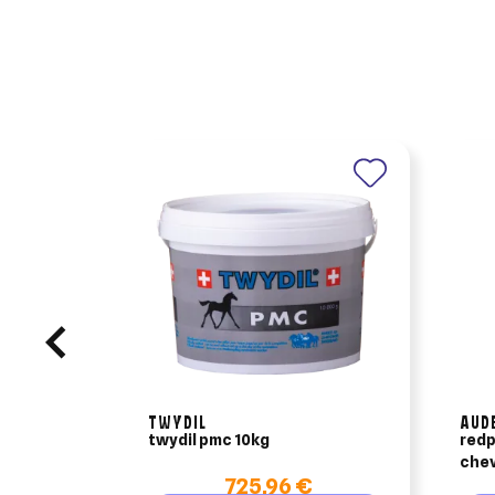
An
An
TWYDIL
AUD
twydil pmc 10kg
redp
chev
725,96 €