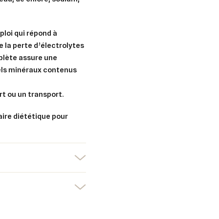
ploi qui répond à
e la perte d’électrolytes
plète assure une
els minéraux contenus
rt ou un transport.
ire diététique pour
er une liste d'envies
nnexion
uter à ma liste d'envies
e la liste d'envies
devez être connecté pour ajouter des produits à votre liste d'envies.
Créer une nouvelle liste