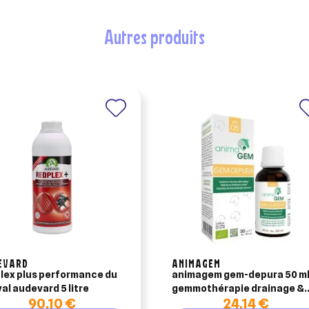
nuler
Connexion
nuler
Créer une liste d'envies
autres produits
EVARD
ANIMAGEM
lex plus performance du
animagem gem-depura 50 ml
al audevard 5 litre
gemmothérapie drainage &
90,10 €
24,14 €
vitalité poney & cheval