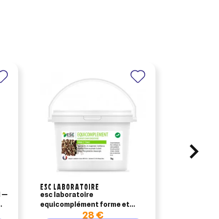
ESC LABORATOIRE
AUDEVARD
 —
esc laboratoire
bonutron sta
equicomplément forme et
28 €
1
tonus cheval 1kg