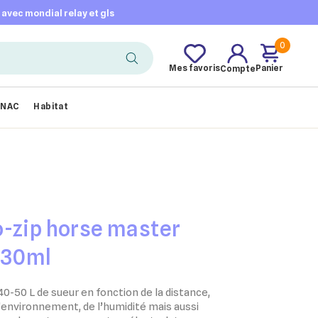
t avec mondial relay et gls
0
Mes favoris
Panier
Compte
NAC
Habitat
o-zip horse master
 30ml
40-50 L de sueur en fonction de la distance,
 l’environnement, de l’humidité mais aussi