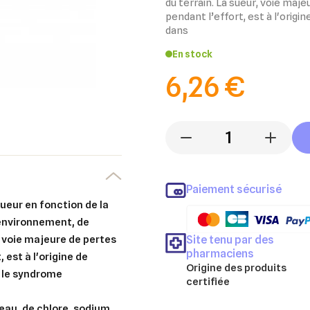
du terrain. La sueur, voie maj
pendant l’effort, est à l'origi
dans
En stock
6,26 €
-
+
Paiement sécurisé
sueur en fonction de la
l’environnement, de
Site tenu par des
, voie majeure de pertes
pharmaciens
 est à l'origine de
Origine des produits
s le syndrome
certifiée
au, de chlore, sodium,