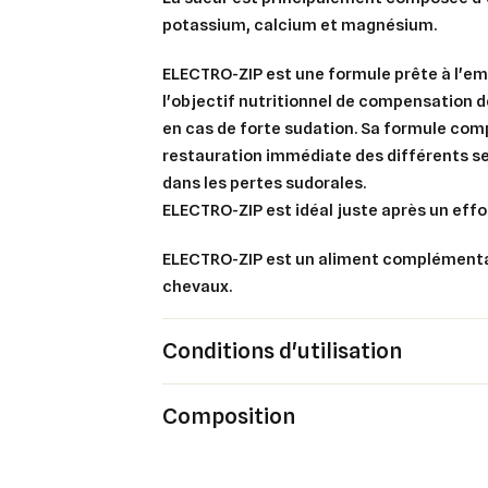
potassium, calcium et magnésium.
ELECTRO-ZIP est une formule prête à l'em
l'objectif nutritionnel de compensation d
en cas de forte sudation. Sa formule com
restauration immédiate des différents s
dans les pertes sudorales.
ELECTRO-ZIP est idéal juste après un effo
ELECTRO-ZIP est un aliment complémenta
chevaux.
Cré
Conditions d'utilisation
Co
Ajo
Composition
Nom d
Vous 
add_circle_outline