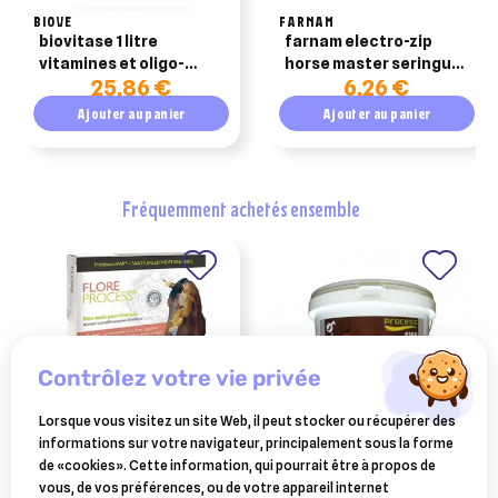
BIOVE
FARNAM
biovitase 1 litre
farnam electro-zip
vitamines et oligo-
horse master seringue
25,86 €
6,26 €
éléments pour eau de
orale 30ml
boisson
Ajouter au panier
Ajouter au panier
fréquemment achetés ensemble
contrôlez votre vie privée
Lorsque vous visitez un site Web, il peut stocker ou récupérer des
informations sur votre navigateur, principalement sous la forme
MSD ANIMAL - INTERVET
MSD ANIMAL - INTERVET
de «cookies». Cette information, qui pourrait être à propos de
flore process cheval 5
equiprocess 5 kg
vous, de vos préférences, ou de votre appareil internet
seringue 20 ml seringue
réccupération préparation