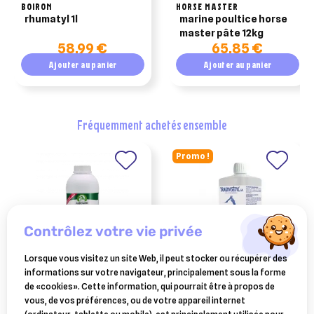
BOIRON
HORSE MASTER
rhumatyl 1l
marine poultice horse
master pâte 12kg
58,99 €
65,85 €
Ajouter au panier
Ajouter au panier
fréquemment achetés ensemble
Promo !
contrôlez votre vie privée
Lorsque vous visitez un site Web, il peut stocker ou récupérer des
informations sur votre navigateur, principalement sous la forme
AUDEVARD
BOIRON
de «cookies». Cette information, qui pourrait être à propos de
ekyflex mobility soutien
traumasedyl 1 litre solution
vous, de vos préférences, ou de votre appareil internet
nutritionnel cheval 1 litre
buvable pour traumatismes