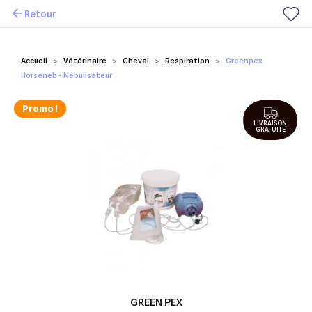
Retour
Mes favoris
Accueil
Vétérinaire
Cheval
Respiration
Greenpex
Horseneb - Nébulisateur
Promo !
LIVRAISON
GRATUITE
GREEN PEX