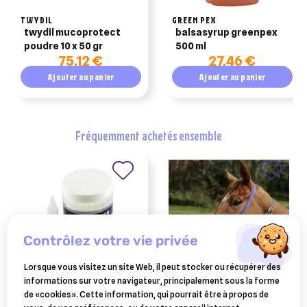
TWYDIL
GREEN PEX
twydil mucoprotect
balsasyrup greenpex
poudre 10 x 50 gr
500 ml
75,12 €
27,46 €
Ajouter au panier
Ajouter au panier
fréquemment achetés ensemble
contrôlez votre vie privée
Lorsque vous visitez un site Web, il peut stocker ou récupérer des
informations sur votre navigateur, principalement sous la forme
GREEN PEX
GREEN PEX
de «cookies». Cette information, qui pourrait être à propos de
balsaneb aerosol unidose
top-mask pour nébulisateur