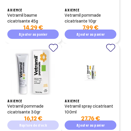
AXIENCE
AXIENCE
vetramil baume
vetramil pommade
cicatrisante 45g
cicatrisante 10gr
14,29 €
7,99 €
Ajouter au panier
Ajouter au panier
AXIENCE
AXIENCE
vetramil pommade
vetramil spray cicatrisant
cicatrisante 30gr
100ml
16,12 €
27,76 €
Rupture de stock
Ajouter au panier