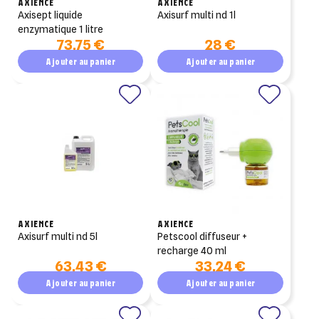
AXIENCE
AXIENCE
axisept liquide
axisurf multi nd 1l
enzymatique 1 litre
73,75 €
28 €
Ajouter au panier
Ajouter au panier
AXIENCE
AXIENCE
axisurf multi nd 5l
petscool diffuseur +
recharge 40 ml
63,43 €
33,24 €
Ajouter au panier
Ajouter au panier