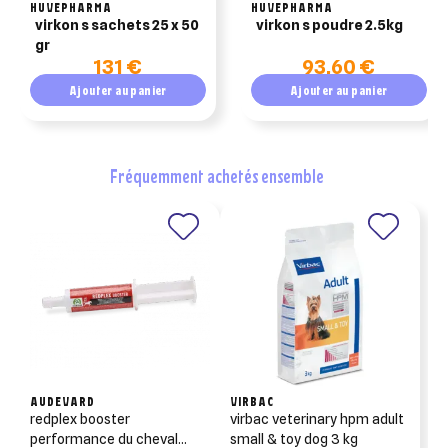
HUVEPHARMA
HUVEPHARMA
virkon s sachets 25 x 50
virkon s poudre 2.5kg
gr
131 €
93,60 €
Ajouter au panier
Ajouter au panier
fréquemment achetés ensemble
AUDEVARD
VIRBAC
redplex booster
virbac veterinary hpm adult
performance du cheval
small & toy dog 3 kg