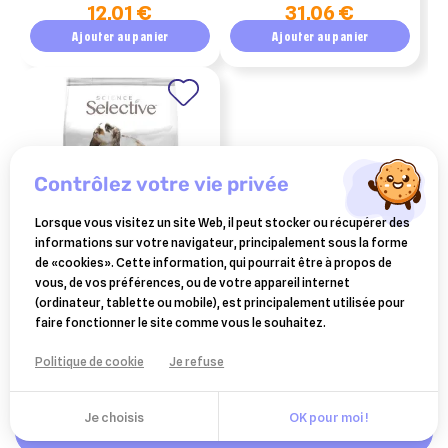
12,01 €
31,06 €
pate seringue 60 g
Ajouter au panier
Ajouter au panier
contrôlez votre vie privée
Lorsque vous visitez un site Web, il peut stocker ou récupérer des
informations sur votre navigateur, principalement sous la forme
de «cookies». Cette information, qui pourrait être à propos de
SELECTIVE
vous, de vos préférences, ou de votre appareil internet
selective - alimentation
(ordinateur, tablette ou mobile), est principalement utilisée pour
pour lapin adulte en
faire fonctionner le site comme vous le souhaitez.
9,45 €
granulés 1,5 kg
Ajouter au panier
Politique de cookie
Je refuse
Je choisis
OK pour moi !
Ajouter au panier