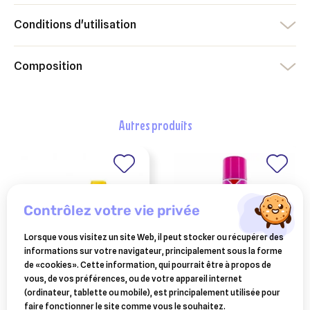
Conditions d'utilisation
Composition
autres produits
contrôlez votre vie privée
Lorsque vous visitez un site Web, il peut stocker ou récupérer des
informations sur votre navigateur, principalement sous la forme
de «cookies». Cette information, qui pourrait être à propos de
vous, de vos préférences, ou de votre appareil internet
HUVEPHARMA
VÉTOQUINOL
(ordinateur, tablette ou mobile), est principalement utilisée pour
virkon s poudre 1kg
tiquanis habitat
faire fonctionner le site comme vous le souhaitez.
insectes rampants –