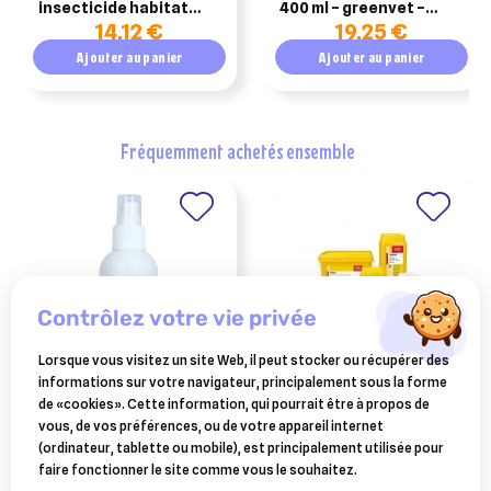
insecticide habitat
400 ml – greenvet –
14,12 €
19,25 €
500 ml
insecticide et
acaricide pour
Ajouter au panier
Ajouter au panier
l'habitat
fréquemment achetés ensemble
contrôlez votre vie privée
Lorsque vous visitez un site Web, il peut stocker ou récupérer des
informations sur votre navigateur, principalement sous la forme
DECHRA
HUVEPHARMA
de «cookies». Cette information, qui pourrait être à propos de
antisept dechra 100ml
virkon s poudre 1kg
vous, de vos préférences, ou de votre appareil internet
(ordinateur, tablette ou mobile), est principalement utilisée pour
8,37 €
56 €
faire fonctionner le site comme vous le souhaitez.
Ajouter au panier
Ajouter au panier