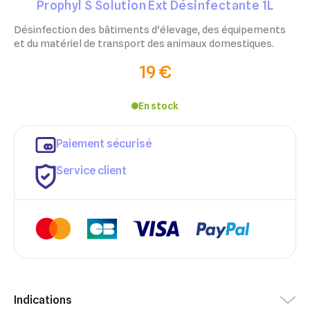
Prophyl S Solution Ext Désinfectante 1L
Désinfection des bâtiments d'élevage, des équipements
et du matériel de transport des animaux domestiques.
19 €
En stock
Paiement sécurisé
Service client
×
×
Indications
Connexion
Créer une liste d'envies