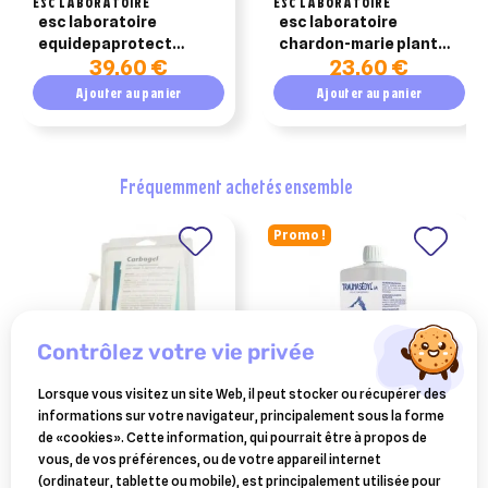
ESC LABORATOIRE
ESC LABORATOIRE
esc laboratoire
esc laboratoire
equidepaprotect
chardon-marie plante
39,60 €
23,60 €
parasites intestinaux
pure soutien de foie
cheval 600g
1kg
Ajouter au panier
Ajouter au panier
fréquemment achetés ensemble
Promo !
contrôlez votre vie privée
Lorsque vous visitez un site Web, il peut stocker ou récupérer des
informations sur votre navigateur, principalement sous la forme
BIOVE
BOIRON
de «cookies». Cette information, qui pourrait être à propos de
carbogel seringue
traumasedyl 1 litre solution
vous, de vos préférences, ou de votre appareil internet
buvable pour traumatismes
(ordinateur, tablette ou mobile), est principalement utilisée pour