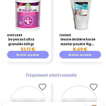
AUDEVARD
FARNAM
bo yea act ultra
levure de bière horse
granulés 600 gr
master poudre 1kg
51,11 €
8,69 €
soutien de l’organisme,
digestion chez le
Ajouter au panier
Ajouter au panier
cheval
fréquemment achetés ensemble