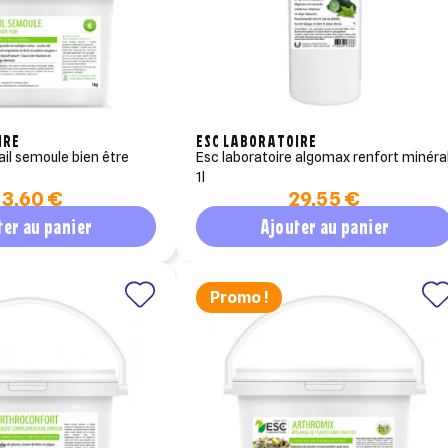
IRE
ESC LABORATOIRE
esc laboratoire algomax renfort minéral
1l
13,60 €
29,55 €
ter au panier
Ajouter au panier
Promo !