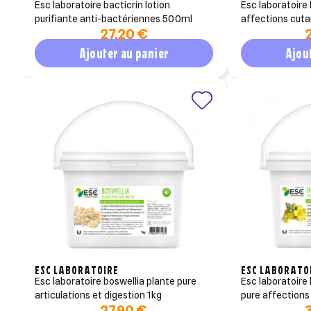
esc laboratoire bacticrin lotion
esc laboratoire bardane plante pure
purifiante anti-bactériennes 500ml
27,20 €
Ajouter au panier
Ajou
Cré
((m
Co
Ajo
Nom d
((co
Vous 
add_circle_outline
((
An
An
ESC LABORATOIRE
ESC LABORATO
esc laboratoire boswellia plante pure
esc laboratoire bouillon blanc plante
articulations et digestion 1kg
pure affections
27,90 €