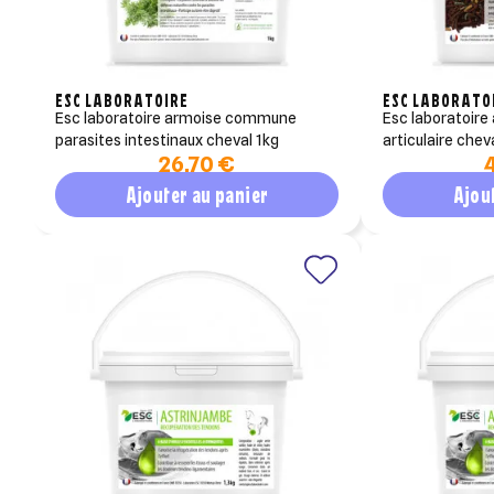
ESC LABORATOIRE
ESC LABORATO
esc laboratoire armoise commune
esc laboratoire arthroconfort soupless
parasites intestinaux cheval 1kg
articulaire chev
26,70 €
Ajouter au panier
Ajou