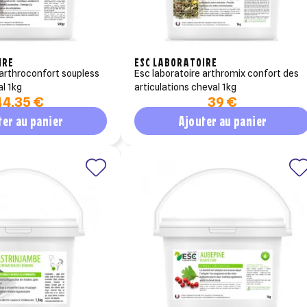
IRE
ESC LABORATOIRE
esc laboratoire arthromix confort des
al 1kg
articulations cheval 1kg
44,35 €
39 €
ter au panier
Ajouter au panier