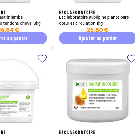
IRE
ESC LABORATOIRE
esc laboratoire aubépine plante pure
es tendons cheval 3kg
cœur et circulation 1kg
36,84 €
25,80 €
ter au panier
Ajouter au panier
IRE
ESC LABORATOIRE