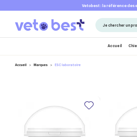
vetobest : la référence des
Accueil
Chi
Accueil
Marques
ESC laboratoire