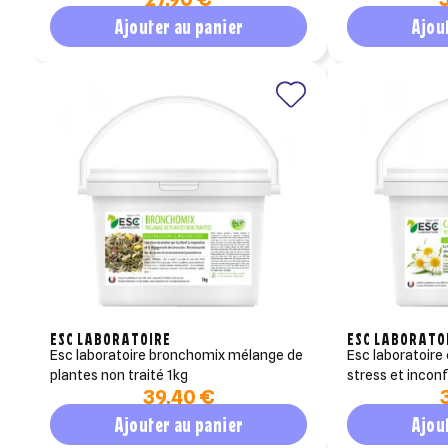
Ajouter au panier
Ajou
ESC LABORATOIRE
ESC LABORATO
esc laboratoire bronchomix mélange de
esc laboratoire camomille matricaire
plantes non traité 1kg
stress et inconf
39,40 €
Ajouter au panier
Ajou