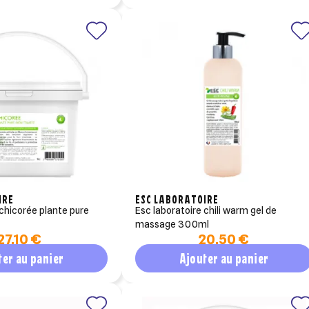
IRE
ESC LABORATOIRE
esc laboratoire chili warm gel de
massage 300ml
27,10 €
20,50 €
ter au panier
Ajouter au panier