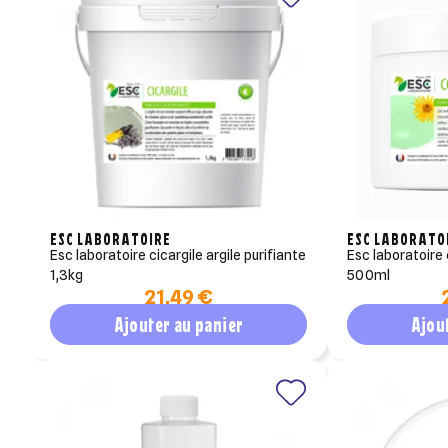
ESC LABORATOIRE
ESC LABORATO
esc laboratoire cicargile argile purifiante
esc laboratoire contrecoup pommade
1,3kg
500ml
21,49 €
Ajouter au panier
Ajou