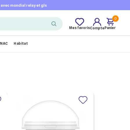
t avec mondial relay et gls
0
Mes favoris
Panier
Compte
NAC
Habitat