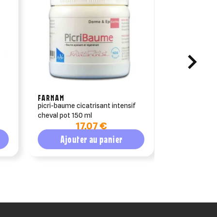
FARNAM
HORSE MAST
f
picri-baume cicatrisant intensif
hargophyt hor
cheval pot 150 ml
17,07 €
1
Ajouter au panier
Ajout