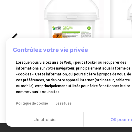
contrôlez votre vie privée
ESC LABORATOIRE
ESC 
Lorsque vous visitez un site Web, il peut stocker ou récupérer des
esc laboratoire curcuma
esc 
informations sur votre navigateur, principalement sous la forme de
articulations et digestion 1kg
raide
«cookies». Cette information, qui pourrait être à propos de vous, de
14,60 €
vos préférences, ou de votre appareil internet (ordinateur, tablette
Ajouter au panier
ou mobile), est principalement utilisée pour faire fonctionner le site
comme vous le souhaitez.
Politique de cookie
Je refuse
Je choisis
OK pour mo