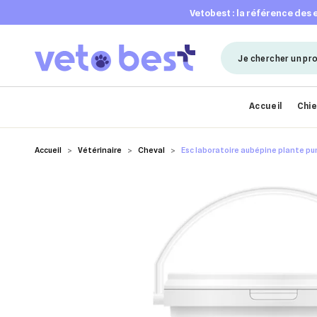
vetobest : la référence des
Accueil
Chi
Accueil
Vétérinaire
Cheval
Esc laboratoire aubépine plante pur