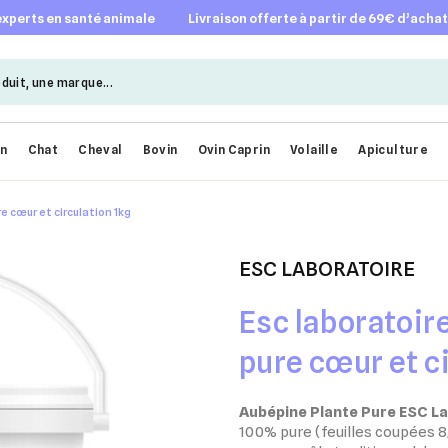
 experts en santé animale
livraison offerte à partir de 69€ d’acha
en
Chat
Cheval
Bovin
Ovin Caprin
Volaille
Apiculture
e cœur et circulation 1kg
ESC LABORATOIRE
Esc laboratoir
pure cœur et c
Aubépine Plante Pure ESC L
100% pure (feuilles coupées 