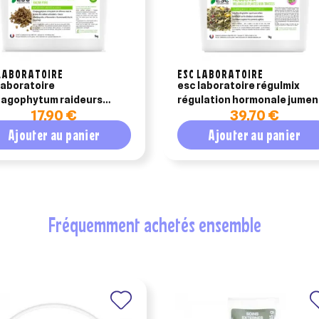
LABORATOIRE
ESC LABORATOIRE
laboratoire
esc laboratoire régulmix
agophytum raideurs
régulation hormonale jumen
17,90 €
39,70 €
al 500gr
1kg
Ajouter au panier
Ajouter au panier
fréquemment achetés ensemble