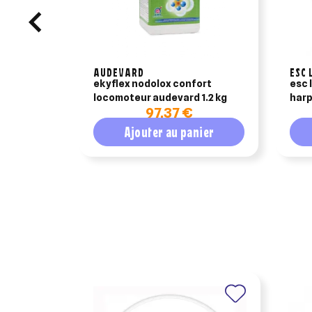
AUDEVARD
ESC 
ekyflex nodolox confort
esc 
locomoteur audevard 1.2 kg
harp
97,37 €
chev
Ajouter au panier