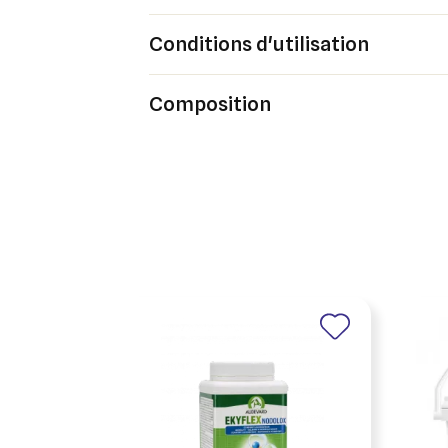
Ajo
Nom d
Vous 
Conditions d'utilisation
add_circle_outline
Composition
An
An