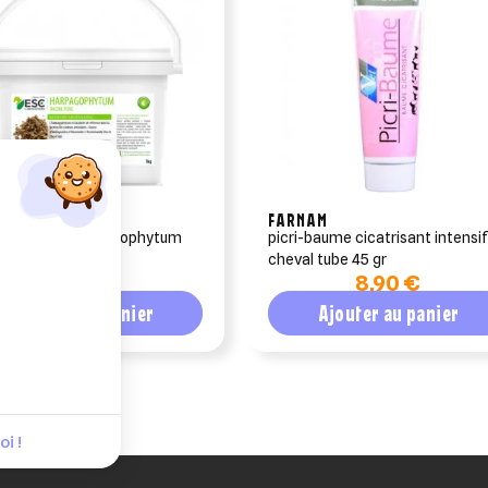
LABORATOIRE
FARNAM
laboratoire harpagophytum
picri-baume cicatrisant intensi
urs cheval 1kg
cheval tube 45 gr
26,90 €
8,90 €
Ajouter au panier
Ajouter au panier
i !