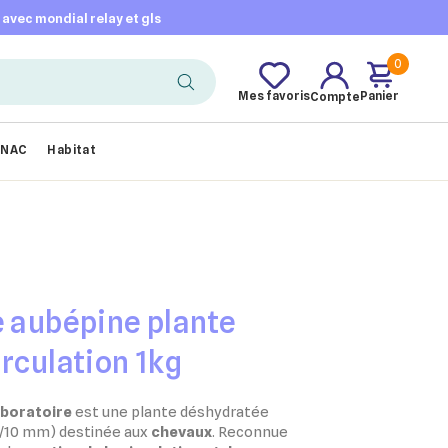
t avec mondial relay et gls
0
Mes favoris
Panier
Compte
NAC
Habitat
e aubépine plante
irculation 1kg
aboratoire
est une plante déshydratée
8/10 mm) destinée aux
chevaux
. Reconnue