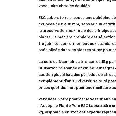
vasculaire chez les équidés.
ESC Laboratoire propose une aubépine dé
coupées de 8 à 10 mm, sans aucun additif 
la préservation maximale des principes ac
plante. La matière première est sélection
traçabilité, conformément aux standards 
spécialisée dans les plantes pures pour c
La cure de 3 semaines à raison de 15 g pa
utilisation raisonnée et ciblée, à intégr
soutien global lors des périodes de stress
complément d'un suivi vétérinaire. Si poss
prises quotidiennes pour une meilleure as
Veto Best, votre pharmacie vétérinaire en
Cré
l'Aubépine Plante Pure ESC Laboratoire e
Co
kg, disponible en stock et expédié rapide