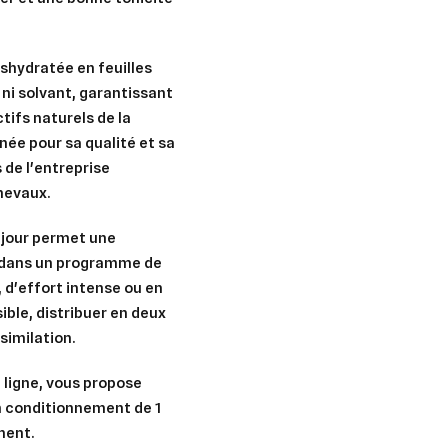
shydratée en feuilles
ni solvant, garantissant
tifs naturels de la
née pour sa qualité et sa
de l'entreprise
hevaux.
r jour permet une
er dans un programme de
, d'effort intense ou en
ible, distribuer en deux
similation.
 ligne, vous propose
er une liste d'envies
n conditionnement de 1
nnexion
ment.