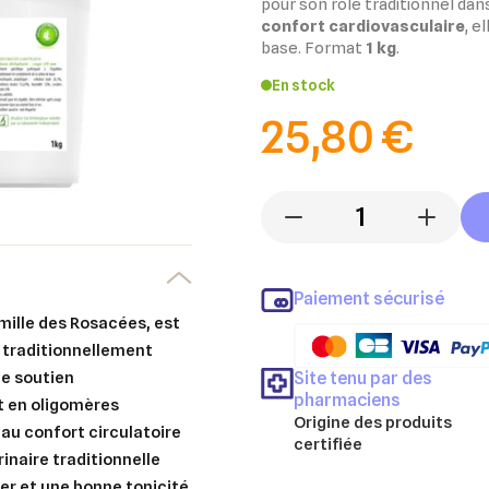
pour son rôle traditionnel dan
confort cardiovasculaire
, e
base. Format
1 kg
.
En stock
25,80 €
-
+
Paiement sécurisé
amille des Rosacées, est
t traditionnellement
Site tenu par des
de soutien
pharmaciens
et en oligomères
Origine des produits
 au confort circulatoire
certifiée
inaire traditionnelle
er et une bonne tonicité