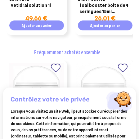
vetidral solution 1l
foal booster boîte de 4
seringues 15ml
49,66 €
26,01 €
complément
alimentaire poulain
Ajouter au panier
Ajouter au panier
fréquemment achetés ensemble
contrôlez votre vie privée
Lorsque vous visitez un site Web, il peut stocker ou récupérer des
informations sur votre navigateur, principalement sous la forme
ESC LABORATOIRE
ESC LABORATOIRE
de «cookies». Cette information, qui pourrait être à propos de
esc laboratoire curcuma
esc laboratoire ortie
vous, de vos préférences, ou de votre appareil internet
articulations et digestion
piquante remineralisation
(ordinateur, tablette ou mobile), est principalement utilisée pour
1kg
cheval 1kg