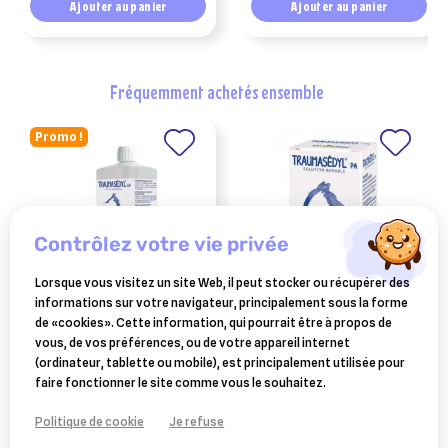
Ajouter au panier
Ajouter au panier
fréquemment achetés ensemble
Promo !
contrôlez votre vie privée
Lorsque vous visitez un site Web, il peut stocker ou récupérer des
informations sur votre navigateur, principalement sous la forme
BOIRON
BOIRON
de «cookies». Cette information, qui pourrait être à propos de
traumasedyl 1 litre solution
traumasedyl chien et chats
vous, de vos préférences, ou de votre appareil internet
buvable pour traumatismes
30ml
(ordinateur, tablette ou mobile), est principalement utilisée pour
58,99 €
11,90 €
faire fonctionner le site comme vous le souhaitez.
Ajouter au panier
Ajouter au panier
Politique de cookie
Je refuse