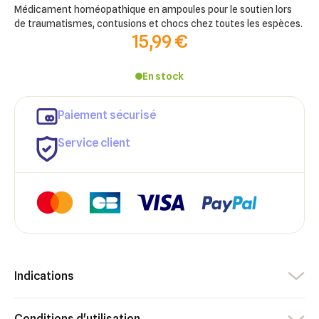
Médicament homéopathique en ampoules pour le soutien lors
de traumatismes, contusions et chocs chez toutes les espèces.
15,99 €
En stock
Paiement sécurisé
Service client
Indications
×
×
Connexion
Créer une liste d'envies
Conditions d'utilisation