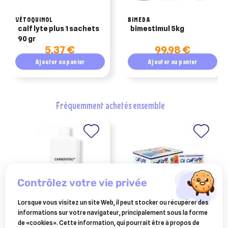
VÉTOQUINOL
BIMEDA
calf lyte plus 1 sachets
bimestimul 5kg
90 gr
5,37 €
99,98 €
Ajouter au panier
Ajouter au panier
fréquemment achetés ensemble
contrôlez votre vie privée
Lorsque vous visitez un site Web, il peut stocker ou récupérer des
informations sur votre navigateur, principalement sous la forme
OSALIA
VÉTOQUINOL
de «cookies». Cette information, qui pourrait être à propos de
carbovital 125ml
calf lyte plus 1 sachets 90