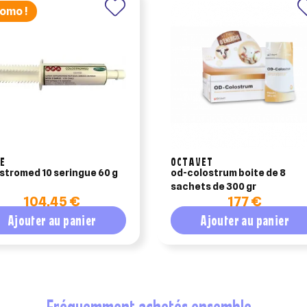
omo !
E
OCTAVET
colostromed 10 seringue 60 g
od-colostrum boite de 8
sachets de 300 gr
104,45 €
177 €
Ajouter au panier
Ajouter au panier
fréquemment achetés ensemble