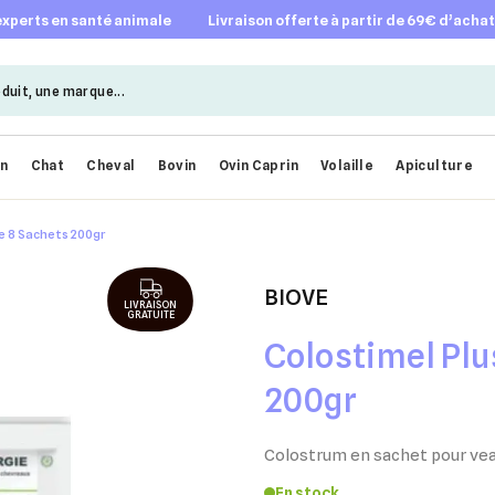
 experts en santé animale
livraison offerte à partir de 69€ d’acha
en
Chat
Cheval
Bovin
Ovin Caprin
Volaille
Apiculture
ie 8 Sachets 200gr
BIOVE
LIVRAISON
GRATUITE
Colostimel Plu
200gr
Colostrum en sachet pour vea
En stock