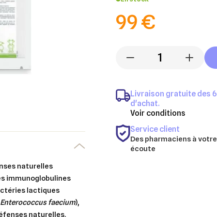
99 €
-
+
Livraison gratuite des 
d'achat.
Voir conditions
Service client
Des pharmaciens à votre
écoute
enses naturelles
 des immunoglobulines
ctéries lactiques
(
Enterococcus faecium
),
éfenses naturelles.