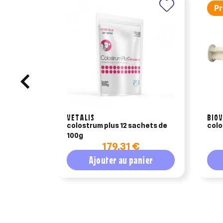
Pr
VETALIS
BIOV
colostrum plus 12 sachets de
100g
179,31 €
Ajouter au panier