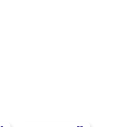
×
×
×