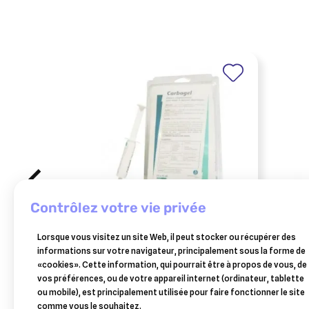
contrôlez votre vie privée
BIOVE
CEVA
Lorsque vous visitez un site Web, il peut stocker ou récupérer des
carbogel seringue
rehy
informations sur votre navigateur, principalement sous la forme de
«cookies». Cette information, qui pourrait être à propos de vous, de
6,90 €
vos préférences, ou de votre appareil internet (ordinateur, tablette
Ajouter au panier
ou mobile), est principalement utilisée pour faire fonctionner le site
comme vous le souhaitez.