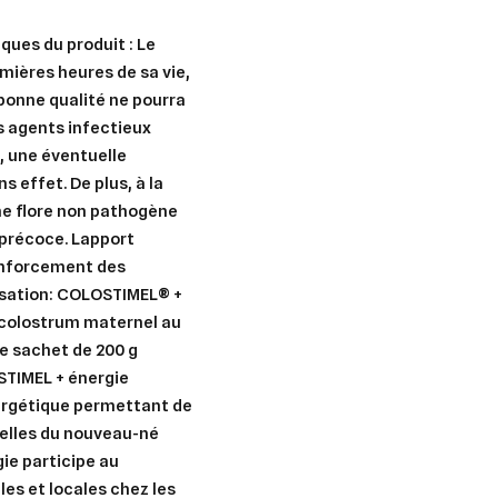
ques du produit : Le
mières heures de sa vie,
bonne qualité ne pourra
 agents infectieux
s, une éventuelle
s effet. De plus, à la
une flore non pathogène
 précoce. Lapport
enforcement des
lisation: COLOSTIMEL® +
 colostrum maternel au
e sachet de 200 g
STIMEL + énergie
rgétique permettant de
relles du nouveau-né
ie participe au
es et locales chez les