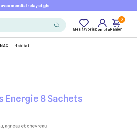
t avec mondial relay et gls
0
Mes favoris
Panier
Compte
NAC
Habitat
s Energie 8 Sachets
u, agneau et chevreau