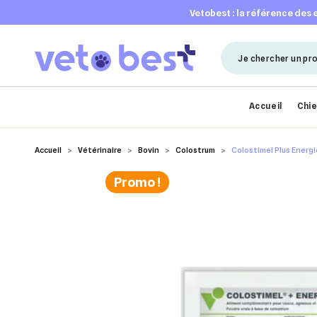
vetobest : la référence des
Accueil
Chi
Accueil
Vétérinaire
Bovin
Colostrum
Colostimel Plus Energ
Promo !