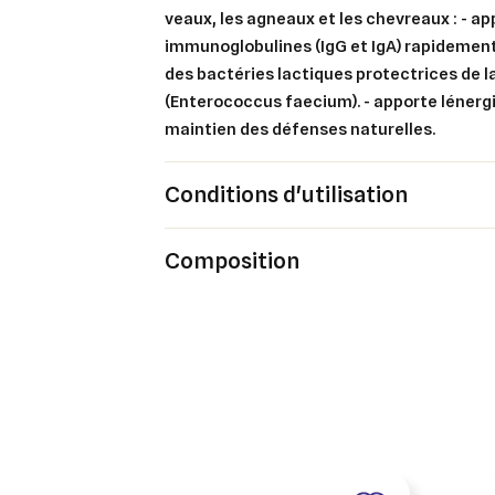
veaux, les agneaux et les chevreaux : - a
Cré
Co
immunoglobulines (IgG et IgA) rapidement
des bactéries lactiques protectrices de 
Ajo
Nom d
Vous 
(Enterococcus faecium). - apporte lénerg
maintien des défenses naturelles.
add_circle_outline
An
Conditions d'utilisation
An
Composition