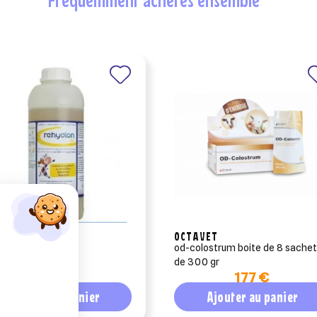
 SANTE ANIMALE
OCTAVET
dion eco 960 ml
od-colostrum boite de 8 sachets
de 300 gr
78,29 €
177 €
Ajouter au panier
Ajouter au panier