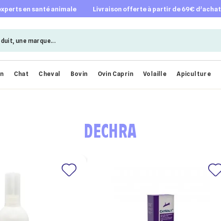
 experts en santé animale
livraison offerte à partir de 69€ d’acha
en
Chat
Cheval
Bovin
Ovin Caprin
Volaille
Apiculture
DECHRA