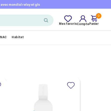
t avec mondial relay et gls
0
Mes favoris
Panier
Compte
NAC
Habitat