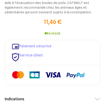
aide à l'évacuation des boules de poils. CATMALT est
également recommandé chez les animaux âgés et
sédentaires qui sont souvent sujets à la constipation.
11,46 €
En stock
Paiement sécurisé
Service client
×
×
Indications
Connexion
Créer une liste d'envies