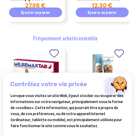
27,98 €
12,30 €
Ajouter au panier
Ajouter au panier
fréquemment achetés ensemble
contrôlez votre vie privée
Lorsque vous visitez un site Web, il peut stocker ou récupérer des
informations sur votre navigateur, principalement sous la forme
ELANCO ANIMAL
CEVA SANTE ANIMALE
de «cookies». Cette information, qui pourrait être à propos de
milbemax tab chats 2 kg et
laxatone plus 100 gr
vous, de vos préférences, ou de votre appareil internet
plus 2 comprimés
(ordinateur, tablette ou mobile), est principalement utilisée pour
15,20 €
18,68 €
faire fonctionner le site comme vous le souhaitez.
Ajouter au panier
Ajouter au panier