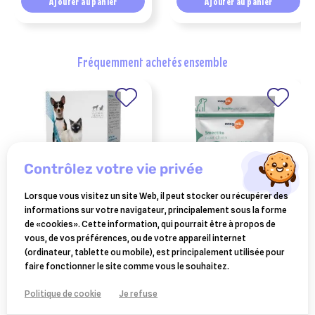
Ajouter au panier
Ajouter au panier
fréquemment achetés ensemble
contrôlez votre vie privée
Lorsque vous visitez un site Web, il peut stocker ou récupérer des
informations sur votre navigateur, principalement sous la forme
TVM
OSALIA
de «cookies». Cette information, qui pourrait être à propos de
cobalaplex vitamines b12
easypill smectite pour
vous, de vos préférences, ou de votre appareil internet
et b9 – prébiotiques – chien
chien bt 6/ 28g
(ordinateur, tablette ou mobile), est principalement utilisée pour
18,02 €
16,33 €
/ chat – 60 gélules – tvm
faire fonctionner le site comme vous le souhaitez.
Ajouter au panier
Ajouter au panier
Politique de cookie
Je refuse