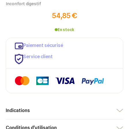
Inconfort digestif
54,85 €
En stock
Paiement sécurisé
Service client
Indications
×
×
Connexion
Créer une liste d'envies
Conditions d'utilisation