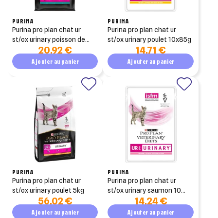
PURINA
PURINA
purina pro plan chat ur
purina pro plan chat ur
st/ox urinary poisson de
st/ox urinary poulet 10x85g
20,92 €
14,71 €
l'océan 1.5kg
Ajouter au panier
Ajouter au panier
PURINA
PURINA
purina pro plan chat ur
purina pro plan chat ur
st/ox urinary poulet 5kg
st/ox urinary saumon 10
56,02 €
14,24 €
sachets de 85g
Ajouter au panier
Ajouter au panier