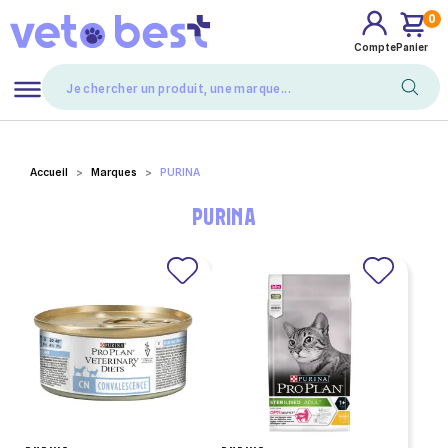
0
Compte
Panier
Mes favoris
Accueil
Marques
PURINA
PURINA