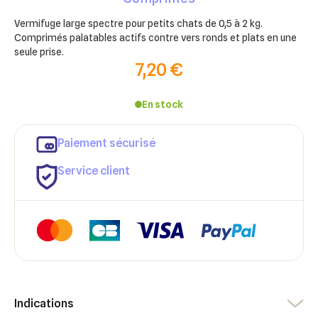
Vermifuge large spectre pour petits chats de 0,5 à 2 kg.
Comprimés palatables actifs contre vers ronds et plats en une
seule prise.
7,20 €
En stock
Paiement sécurisé
Service client
×
×
Indications
Connexion
Créer une liste d'envies