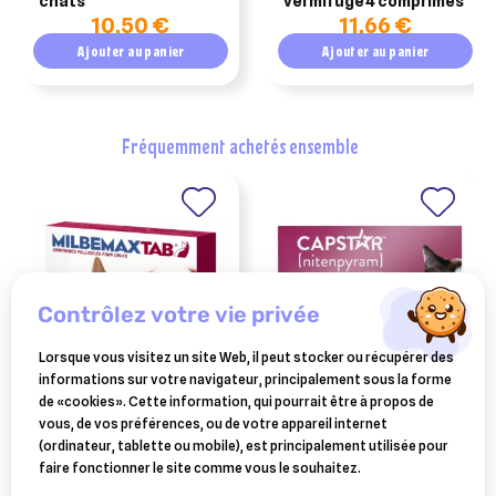
chats
vermifuge 4 comprimés
10,50 €
11,66 €
Ajouter au panier
Ajouter au panier
fréquemment achetés ensemble
contrôlez votre vie privée
Lorsque vous visitez un site Web, il peut stocker ou récupérer des
informations sur votre navigateur, principalement sous la forme
ELANCO ANIMAL
ELANCO ANIMAL
de «cookies». Cette information, qui pourrait être à propos de
milbemax tab chats 2 kg et
capstar (11.4 mg)
vous, de vos préférences, ou de votre appareil internet
plus 2 comprimés
comprimés anti-puces
(ordinateur, tablette ou mobile), est principalement utilisée pour
15,20 €
16,90 €
chats 1 à 11 kg
faire fonctionner le site comme vous le souhaitez.
Ajouter au panier
Ajouter au panier