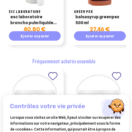
ESC LABORATOIRE
GREEN PEX
esc laboratoire
balsasyrup greenpex
broncho pulm liquide
500 ml
40,80 €
27,46 €
irritation des bronches
500ml
Ajouter au panier
Ajouter au panier
fréquemment achetés ensemble
contrôlez votre vie privée
Lorsque vous visitez un site Web, il peut stocker ou récupérer des
informations sur votre navigateur, principalement sous la forme
ESC LABORATOIRE
ESC LABORATOIRE
de «cookies». Cette information, qui pourrait être à propos de
esc laboratoire eucalyptus
esc laboratoire bronchomix