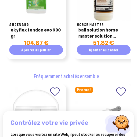
AUDEVARD
HORSE MASTER
ekyflex tendon evo 900
ball solution horse
gr
master solution
104,87 €
51,82 €
externe 473 ml
Ajouter au panier
Ajouter au panier
fréquemment achetés ensemble
Promo !
contrôlez votre vie privée
Lorsque vous visitez un site Web, il peut stocker ou récupérer des