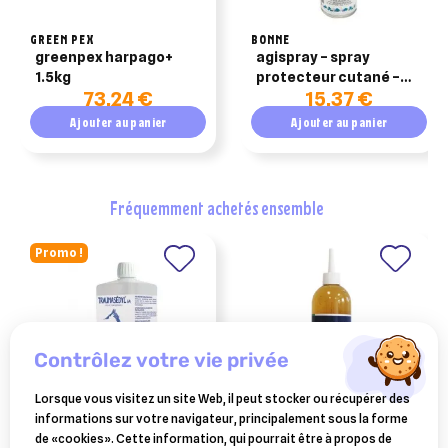
GREEN PEX
BONNE
greenpex harpago+
agispray – spray
1.5kg
protecteur cutané –
73,24 €
15,37 €
500 ml
Ajouter au panier
Ajouter au panier
fréquemment achetés ensemble
Promo !
contrôlez votre vie privée
Lorsque vous visitez un site Web, il peut stocker ou récupérer des
informations sur votre navigateur, principalement sous la forme
BOIRON
GREEN PEX
de «cookies». Cette information, qui pourrait être à propos de
traumasedyl 1 litre solution
arnicagel + greenpex 500