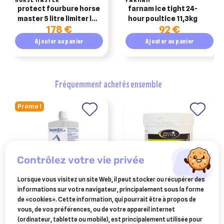
protect fourbure horse
farnam ice tight 24-
master 5 litre limiter les
hour poultice 11,3kg
178 €
92 €
risques de fourbure du
cheval
Ajouter au panier
Ajouter au panier
fréquemment achetés ensemble
Promo !
contrôlez votre vie privée
Lorsque vous visitez un site Web, il peut stocker ou récupérer des
informations sur votre navigateur, principalement sous la forme
BOIRON
HORSE MASTER
de «cookies». Cette information, qui pourrait être à propos de
traumasedyl 1 litre solution
arnica leg gel horse master
vous, de vos préférences, ou de votre appareil internet
buvable pour traumatismes
pot 500 gr action rapide
(ordinateur, tablette ou mobile), est principalement utilisée pour
pour cheval