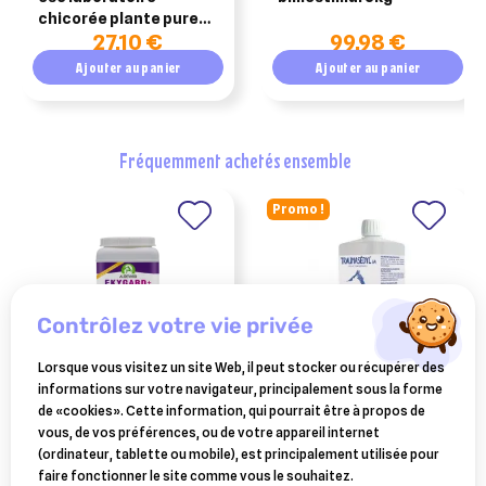
chicorée plante pure
27,10 €
99,98 €
digestion 1kg
Ajouter au panier
Ajouter au panier
fréquemment achetés ensemble
Promo !
contrôlez votre vie privée
Lorsque vous visitez un site Web, il peut stocker ou récupérer des
informations sur votre navigateur, principalement sous la forme
AUDEVARD
BOIRON
de «cookies». Cette information, qui pourrait être à propos de
ekygard + granulés 2,4 kg
traumasedyl 1 litre solution
vous, de vos préférences, ou de votre appareil internet
(nouvelle formule)
buvable pour traumatismes
(ordinateur, tablette ou mobile), est principalement utilisée pour
123,61 €
58,99 €
faire fonctionner le site comme vous le souhaitez.