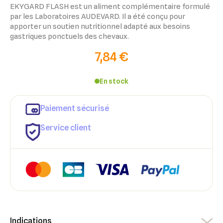
EKYGARD FLASH est un aliment complémentaire formulé
par les Laboratoires AUDEVARD. Il a été conçu pour
apporter un soutien nutritionnel adapté aux besoins
gastriques ponctuels des chevaux.
7,84 €
En stock
Paiement sécurisé
Service client
×
×
Connexion
Créer une liste d'envies
Indications