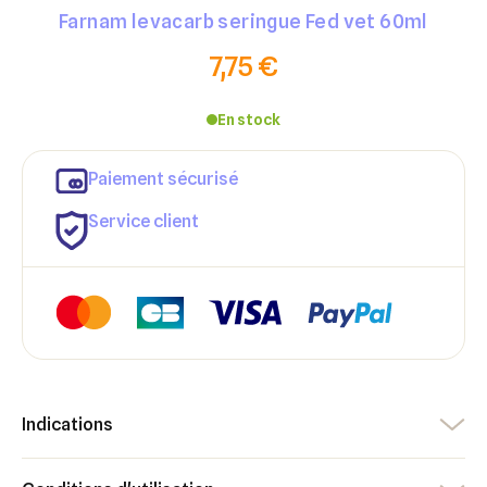
Farnam levacarb seringue Fed vet 60ml
7,75 €
En stock
Paiement sécurisé
Service client
Indications
×
×
Connexion
Créer une liste d'envies