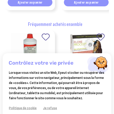
1kg
digestion chez le
Ajouter au panier
Ajouter au panier
cheval
fréquemment achetés ensemble
contrôlez votre vie privée
Lorsque vous visitez un site Web, il peut stocker ou récupérer des
informations sur votre navigateur, principalement sous la forme
SAVETIS
MSD ANIMAL - INTERVET
de «cookies». Cette information, qui pourrait être à propos de
teinture d'iode officinale 1
flore process cheval 5
vous, de vos préférences, ou de votre appareil internet
litre
seringue 20 ml seringue
(ordinateur, tablette ou mobile), est principalement utilisée pour
28,70 €
30,21 €
digestion poulain et cheval
faire fonctionner le site comme vous le souhaitez.
Ajouter au panier
Ajouter au panier
Politique de cookie
Je refuse