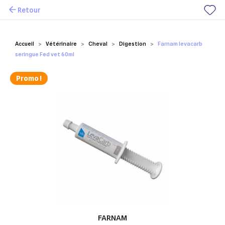
Retour
Mes favoris
Accueil
Vétérinaire
Cheval
Digestion
Farnam levacarb
seringue Fed vet 60ml
Promo !
FARNAM