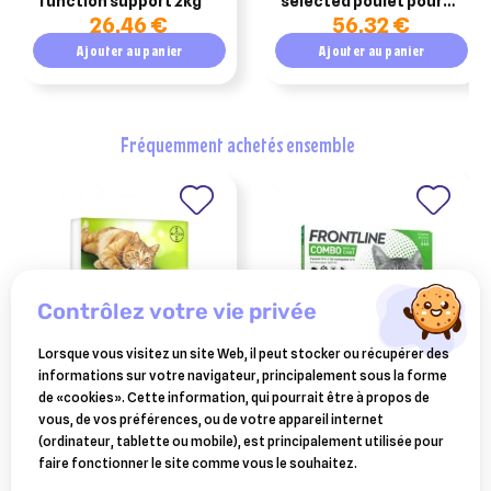
function support 2kg
selected poulet pour
26,46 €
56,32 €
chat stérilisé 7kg
Ajouter au panier
Ajouter au panier
fréquemment achetés ensemble
contrôlez votre vie privée
Lorsque vous visitez un site Web, il peut stocker ou récupérer des
informations sur votre navigateur, principalement sous la forme
VÉTOQUINOL
FRONTLINE
de «cookies». Cette information, qui pourrait être à propos de
drontal chat duo vermifuge
frontline combo pour chat
vous, de vos préférences, ou de votre appareil internet
4 comprimés
3 pipettes
(ordinateur, tablette ou mobile), est principalement utilisée pour
11,66 €
15,99 €
faire fonctionner le site comme vous le souhaitez.
Ajouter au panier
Ajouter au panier