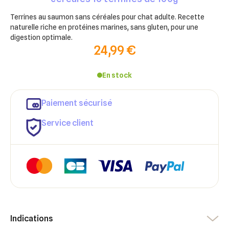
Terrines au saumon sans céréales pour chat adulte. Recette
naturelle riche en protéines marines, sans gluten, pour une
digestion optimale.
24,99 €
En stock
Paiement sécurisé
Service client
×
×
Indications
Connexion
Créer une liste d'envies