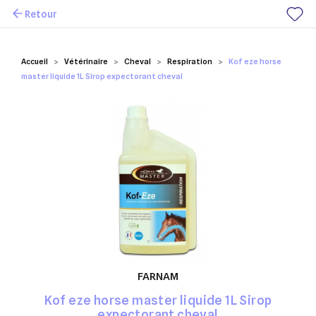
Retour
Mes favoris
Accueil
Vétérinaire
Cheval
Respiration
Kof eze horse
master liquide 1L Sirop expectorant cheval
FARNAM
Kof eze horse master liquide 1L Sirop
expectorant cheval