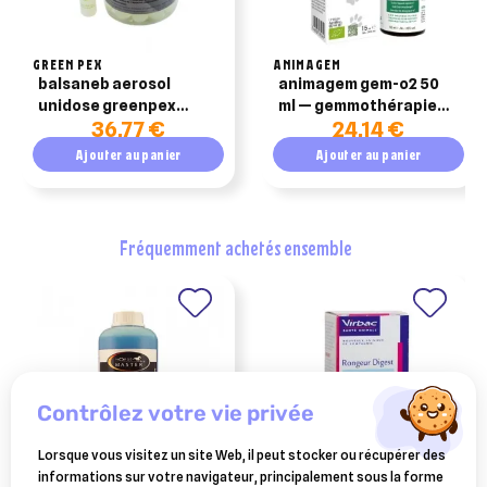
GREEN PEX
ANIMAGEM
balsaneb aerosol
animagem gem-o2 50
unidose greenpex
ml — gemmothérapie
36,77 €
24,14 €
14x10ml
confort respiratoire
poney & cheval
Ajouter au panier
Ajouter au panier
fréquemment achetés ensemble
contrôlez votre vie privée
Lorsque vous visitez un site Web, il peut stocker ou récupérer des
informations sur votre navigateur, principalement sous la forme