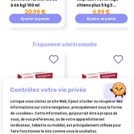
à 66 kg) 100 ml
chiens plus 5 kg 2
20,99 €
6,99 €
comprimés
Ajouter au panier
Ajouter au panier
fréquemment achetés ensemble
contrôlez votre vie privée
Lorsque vous visitez un site Web, il peut stocker ou récupérer des
informations sur votre navigateur, principalement sous la forme
CLEMENT THEKAN
CLEMENT THEKAN
de «cookies». Cette information, qui pourrait être à propos de
milprazikan chien plus de 5
milprazikan chat 2 cpr
vous, de vos préférences, ou de votre appareil internet
kg 2 cpr
(ordinateur, tablette ou mobile), est principalement utilisée pour
11,24 €
11,13 €
faire fonctionner le site comme vous le souhaitez.