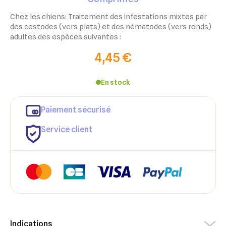
Chez les chiens: Traitement des infestations mixtes par
des cestodes (vers plats) et des nématodes (vers ronds)
adultes des espèces suivantes :
4,45 €
En stock
Paiement sécurisé
Service client
×
×
Connexion
Créer une liste d'envies
Indications