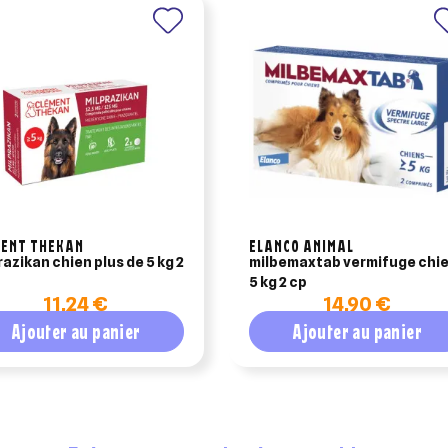
MENT THEKAN
ELANCO ANIMAL
razikan chien plus de 5 kg 2
milbemaxtab vermifuge chi
5 kg 2 cp
11,24 €
14,90 €
Ajouter au panier
Ajouter au panier