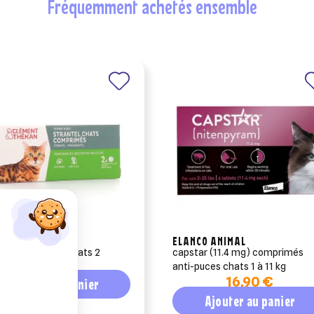
fréquemment achetés ensemble
ENT THEKAN
ELANCO ANIMAL
tel vermifuges chats 2
capstar (11.4 mg) comprimés
rimés
anti-puces chats 1 à 11 kg
16,90 €
Ajouter au panier
Ajouter au panier