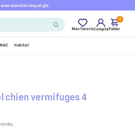
t avec mondial relay et gls
0
Mes favoris
Panier
Compte
NAC
Habitat
l chien vermifuges 4
primés.