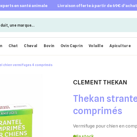
 experts en santé animale
livraison offerte à partir de 69€ d’acha
en
Chat
Cheval
Bovin
Ovin Caprin
Volaille
Apiculture
l chien vermifuges 4 comprimés
CLEMENT THEKAN
Thekan strante
comprimés
Vermifuge pour chien en com
En stock