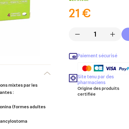
21 €
-
+
Paiement sécurisé
Site tenu par des
pharmaciens
ions mixtes par les
Origine des produits
antes :
certifiée
leonina (formes adultes
, ancylostoma