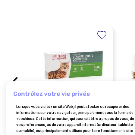
contrôlez votre vie privée
CLEMENT THEKAN
CLEM
Lorsque vous visitez un site Web, il peut stocker ou récupérer des
strantel vermifuges chats 4
stran
informations sur votre navigateur, principalement sous la forme de
comprimés
comp
«cookies». Cette information, qui pourrait être à propos de vous, de
10,75 €
vos préférences, ou de votre appareil internet (ordinateur, tablette
Ajouter au panier
ou mobile), est principalement utilisée pour faire fonctionner le site