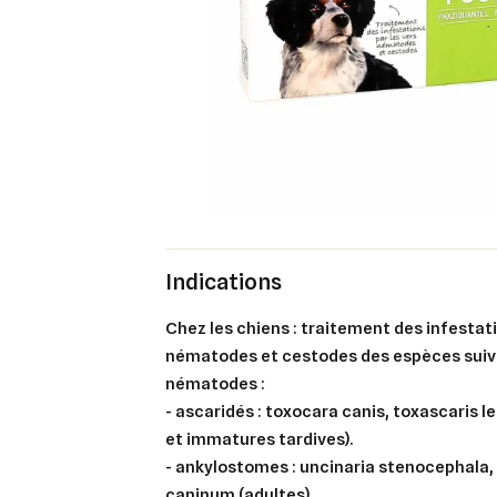
Indications
Chez les chiens : traitement des infestat
nématodes et cestodes des espèces suiv
nématodes :
- ascaridés : toxocara canis, toxascaris 
et immatures tardives).
- ankylostomes : uncinaria stenocephala
caninum (adultes).