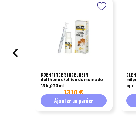
BOEHRINGER INGELHEIM
CLE
dolthene s (chien de moins de
milp
13 kg) 20 ml
cpr
13,10 €
Ajouter au panier