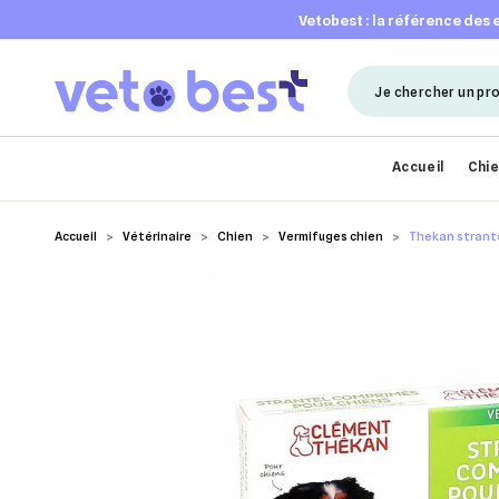
vetobest : la référence des
Accueil
Chi
Accueil
Vétérinaire
Chien
Vermifuges chien
Thekan strante