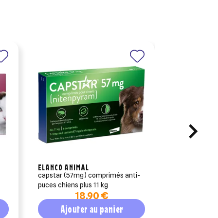
ELANCO ANIMAL
CEVA SANTE 
capstar (57mg) comprimés anti-
vectra 3d pip
puces chiens plus 11 kg
kg 3 pipettes
18,90 €
2
Ajouter au panier
Ajout