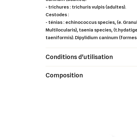
- trichures : trichuris vulpis (adultes).
Cestodes :
- ténias : echinococcus species, (e. Granul
Multilocularis), taenia species, (t.hydatigen
taeniformis). Dipylidium caninum (formes
Conditions d'utilisation
Composition
Cré
Co
Ajo
Nom d
Vous 
add_circle_outline
An
An