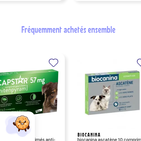
fréquemment achetés ensemble
CO ANIMAL
BIOCANINA
tar (57mg) comprimés anti-
biocanina ascatène 10 compri