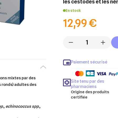
les cestodes et les n
En stock
12,99 €
-
+
Paiement sécurisé
Site tenu par des
s ronds) adultes des
pharmaciens
Origine des produits
certifiée
p., echinococcus spp.,