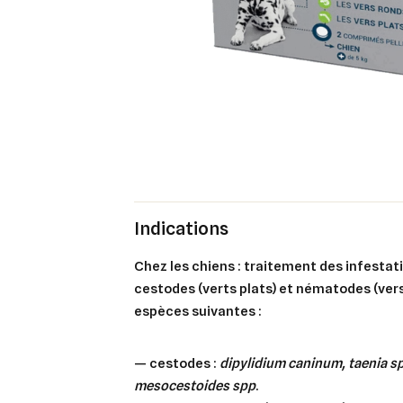
Indications
chez les chiens : traitement des infestations mixtes par des
cestodes (verts plats) et nématodes (ver
espèces suivantes :
— cestodes :
dipylidium caninum, taenia sp
mesocestoides spp
.