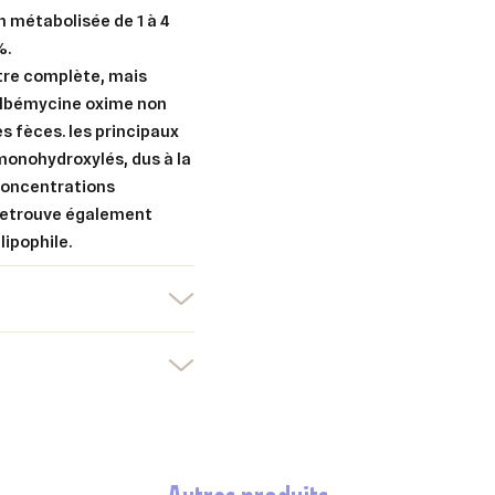
n métabolisée de 1 à 4
%.
être complète, mais
ilbémycine oxime non
es fèces. les principaux
monohydroxylés, dus à la
concentrations
s retrouve également
lipophile.