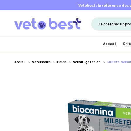
vetobest : la référence des
Accueil
Chi
Accueil
Vétérinaire
Chien
Vermifuges chien
Milbetel Vermi