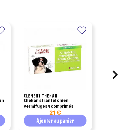
CLEMENT THEKAN
BOEHRINGER
thekan strantel chien
dolthene l (
vermifuges 4 comprimés
100 ml
21 €
2
Ajouter au panier
Ajout