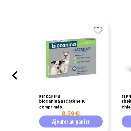
BIOCANINA
CLE
biocanina ascatène 10
thek
comprimés
chie
8,59 €
Ajouter au panier