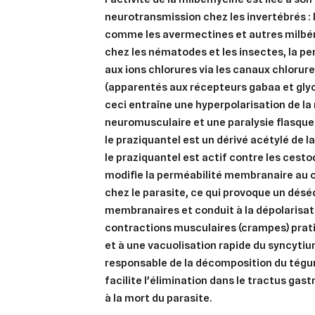
neurotransmission chez les invertébrés :
comme les avermectines et autres milb
chez les nématodes et les insectes, la 
aux ions chlorures via les canaux chlor
(apparentés aux récepteurs gabaa et glyc
ceci entraîne une hyperpolarisation de 
neuromusculaire et une paralysie flasque 
le praziquantel est un dérivé acétylé de l
le praziquantel est actif contre les cesto
modifie la perméabilité membranaire au c
chez le parasite, ce qui provoque un désé
membranaires et conduit à la dépolarisa
contractions musculaires (crampes) pra
et à une vacuolisation rapide du syncyti
responsable de la décomposition du tégum
facilite l'élimination dans le tractus gast
à la mort du parasite.