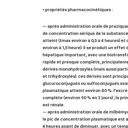
•
propriétés pharmacocinétiques :
Cré
Co
— après administration orale de praziquant
de concentration sérique de la substanc
Ajo
Nom d
Vous 
atteint (tmax environ à 0,5 à 4 heures) e
environ à 1,5 heure). il se produit un effe
add_circle_outline
hépatique important, avec une biotransf
rapide et presque complète, principalem
An
An
dérivés monohydroxylés (mais aussi parti
et trihydroxylés). ces dérivés sont princ
glucuroconjugués ou sulfoconjugués avant 
plasmatique atteint environ 80 %. l'excré
complète (environ 90 % en 2 jours) ; la pri
est rénale.
— après administration orale de milbémyc
le pic de concentration plasmatique est a
4 heures avant de diminuer, avec un temp