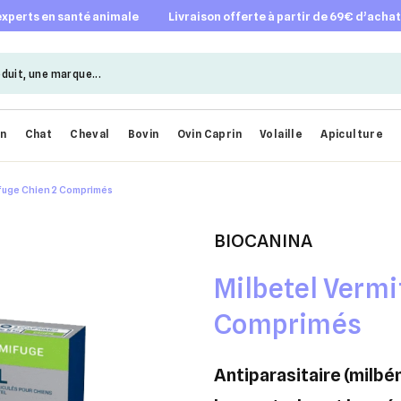
 experts en santé animale
livraison offerte à partir de 69€ d’acha
en
Chat
Cheval
Bovin
Ovin Caprin
Volaille
Apiculture
fuge Chien 2 Comprimés
BIOCANINA
Milbetel Vermi
Comprimés
antiparasitaire (milbémycine et praziquantel) contre