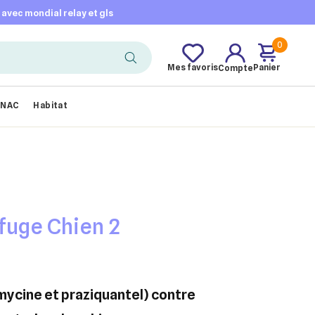
t avec mondial relay et gls
0
Mes favoris
Panier
Compte
NAC
Habitat
fuge Chien 2