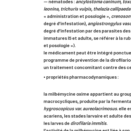
— nématodes :
ancylostoma caninum, toxo
leonina, trichuris vulpis, thelazia callipaeda
« administration et posologie »,
crenosom
degré d'infestation),
angiostrongylus va
degré d'infestation par des parasites de
immatures l5 et adulte, se référer à la ru
et posologie »).
le médicament peut être intégré ponctu
programme de prévention de la dirofilario
un traitement concomitant contre des ce
•
propriétés pharmacodynamiques :
la milbémycine oxime appartient au grou
macrocycliques, produite par la ferment
hygroscopicus var. aureolacrimosus
. elle 
acariens, les stades larvaire et adulte d
les larves de
dirofilaria immitis
.
l'activité de la milbémycine est liée à son