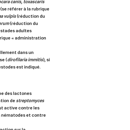
cara canis, toxascaris
(se référer à la rubrique
a vulpis
(réduction du
sorum
(réduction du
s stades adultes
brique « administration
ellement dans un
se (
dirofilaria immitis
), si
stodes est indiqué.
pe des lactones
ation de
streptomyces
est active contre les
es nématodes et contre
 action sur la