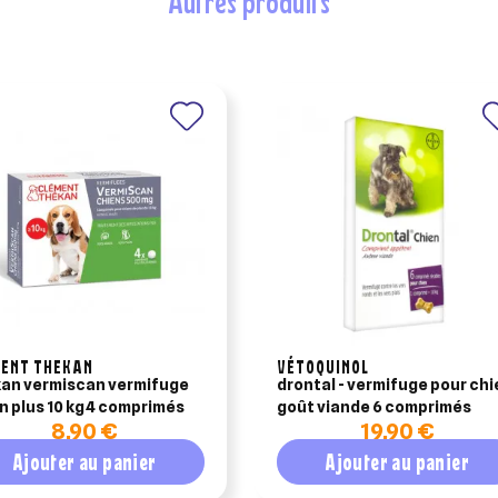
autres produits
MENT THEKAN
VÉTOQUINOL
an vermiscan vermifuge
drontal - vermifuge pour chien
n plus 10 kg 4 comprimés
goût viande 6 comprimés
8,90 €
19,90 €
Ajouter au panier
Ajouter au panier