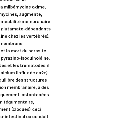
 la milbémycine oxime,
émycines, augmente,
perméabilité membranaire
ure glutamate-dépendants
ine chez les vertébrés).
la membrane
et la mort du parasite.
a pyrazino-isoquinoléine.
des et les trématodes. il
alcium (influx de ca2+)
quilibre des structures
tion membranaire, à des
tiquement instantanées
um tégumentaire,
ent (cloques). ceci
ro-intestinal ou conduit