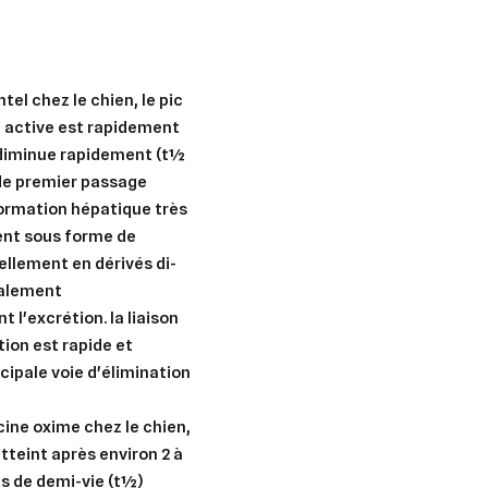
er une liste d'envies
nnexion
el chez le chien, le pic
e active est rapidement
uter à ma liste d'envies
e la liste d'envies
devez être connecté pour ajouter des produits à votre liste d'envies.
t diminue rapidement (t½
t de premier passage
Créer une nouvelle liste
ormation hépatique très
ent sous forme de
nuler
Connexion
nuler
Créer une liste d'envies
ellement en dérivés di-
ipalement
l'excrétion. la liaison
tion est rapide et
ncipale voie d'élimination
ine oxime chez le chien,
tteint après environ 2 à
s de demi-vie (t½)