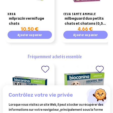
KRKA
CEVA SANTE ANIMALE
milprazin vermifuge
milbeguard duo petits
chats
chats et chatons (0,5 à
10,50 €
4,66 €
2 kg) – boîte de 2
comprimés
Ajouter au panier
Ajouter au panier
(anciennemment
milbactor)
fréquemment achetés ensemble
contrôlez votre vie privée
Lorsque vous visitez un site Web, il peut stocker ou récupérer des
informations sur votre navigateur, principalement sous la forme
BIOCANINA
BIOCANINA