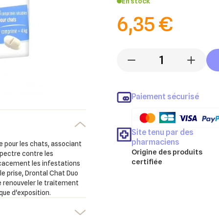
En stock
6,35 €
-
+
Paiement sécurisé
Site tenu par des
pharmaciens
 pour les chats, associant
Origine des produits
spectre contre les
certifiée
ficacement les infestations
le prise, Drontal Chat Duo
e renouveler le traitement
sque d'exposition.