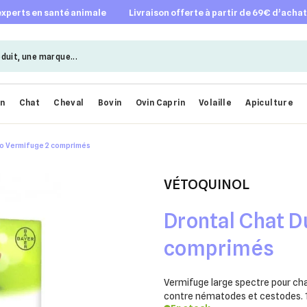
 experts en santé animale
livraison offerte à partir de 69€ d’acha
en
Chat
Cheval
Bovin
Ovin Caprin
Volaille
Apiculture
o Vermifuge 2 comprimés
VÉTOQUINOL
Drontal Chat D
comprimés
Vermifuge large spectre pour ch
contre nématodes et cestodes. 1