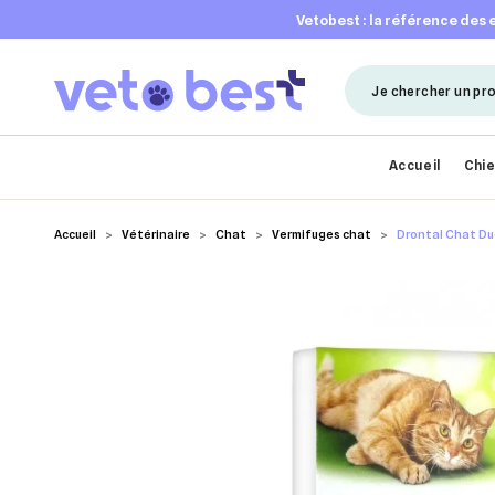
vetobest : la référence des
Accueil
Chi
Accueil
Vétérinaire
Chat
Vermifuges chat
Drontal Chat Du