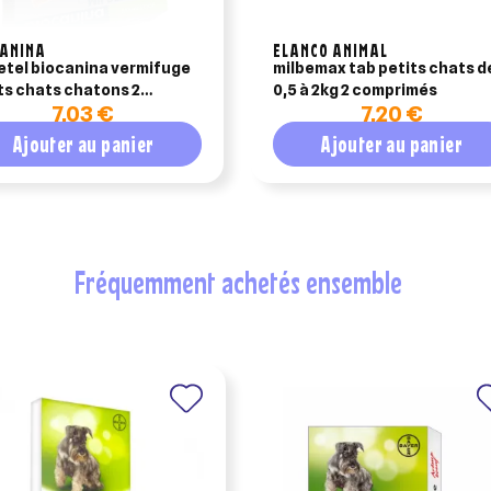
CANINA
ELANCO ANIMAL
etel biocanina vermifuge
milbemax tab petits chats d
ts chats chatons 2
0,5 à 2kg 2 comprimés
7,03 €
7,20 €
primés
Ajouter au panier
Ajouter au panier
fréquemment achetés ensemble