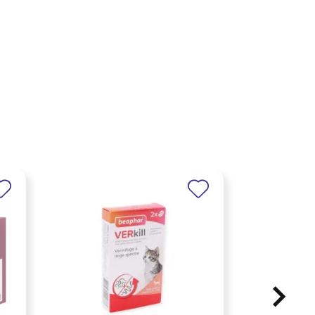
×
×
×