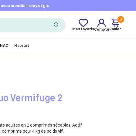
t avec mondial relay et gls
0
Mes favoris
Panier
Compte
NAC
Habitat
uo Vermifuge 2
ats adultes en 2 comprimés sécables. Actif
 comprimé pour 4 kg de poids vif.