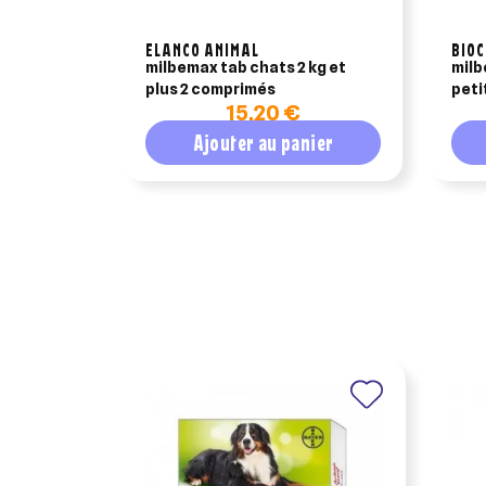
ELANCO ANIMAL
BIO
milbemax tab chats 2 kg et
milb
plus 2 comprimés
peti
15,20 €
com
Ajouter au panier