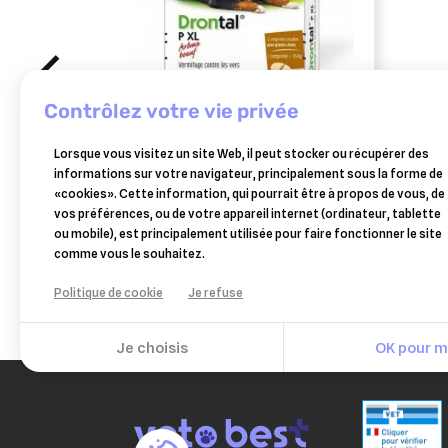
contrôlez votre vie privée
VÉTOQUINOL
VÉTO
Lorsque vous visitez un site Web, il peut stocker ou récupérer des
drontal xl 2 comprimés
drontal
informations sur votre navigateur, principalement sous la forme de
(pochettes)
goût
«cookies». Cette information, qui pourrait être à propos de vous, de
14,49 €
vos préférences, ou de votre appareil internet (ordinateur, tablette
Ajouter au panier
ou mobile), est principalement utilisée pour faire fonctionner le site
comme vous le souhaitez.
Politique de cookie
Je refuse
Je choisis
OK pour mo