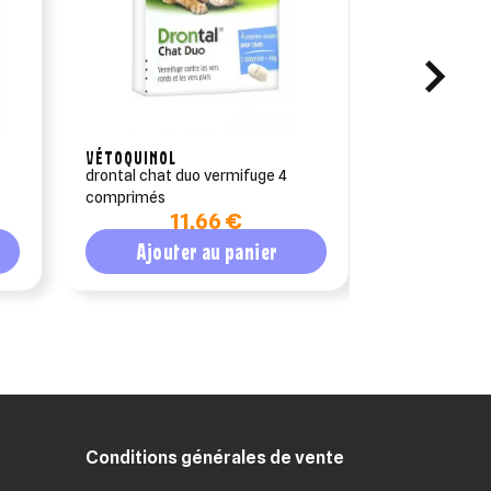
VÉTOQUINOL
MÜHLDORFER
drontal chat duo vermifuge 4
parasitex ver
comprimés
cheval 60 g s
11,66 €
1
Ajouter au panier
Ajout
Conditions générales de vente