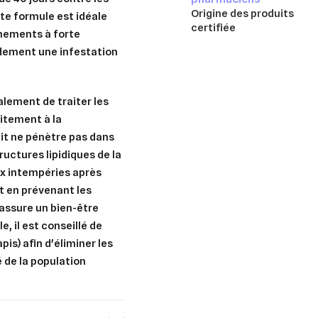
Origine des produits
tte formule est idéale
certifiée
nnements à forte
idement une infestation
alement de traiter les
aitement à la
it ne pénètre pas dans
ructures lipidiques de la
ux intempéries après
t en prévenant les
 assure un bien-être
, il est conseillé de
pis) afin d'éliminer les
é de la population
er une liste d'envies
nnexion
uter à ma liste d'envies
e la liste d'envies