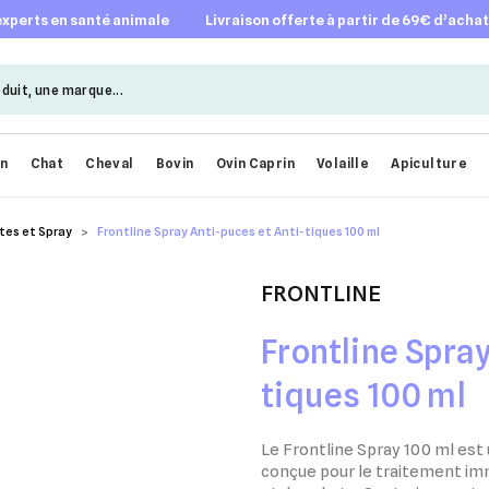
 experts en santé animale
livraison offerte à partir de 69€ d’acha
en
Chat
Cheval
Bovin
Ovin Caprin
Volaille
Apiculture
tes et Spray
Frontline Spray Anti-puces et Anti-tiques 100 ml
FRONTLINE
Frontline Spray
tiques 100 ml
Le Frontline Spray 100 ml est 
conçue pour le traitement imm