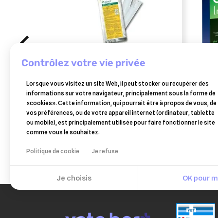
contrôlez votre vie privée
VETO-PHARMA
ELAN
Lorsque vous visitez un site Web, il peut stocker ou récupérer des
apivar 10 lanières – traitement
caps
informations sur votre navigateur, principalement sous la forme de
anti-varroa pour ruche (amitraz)
puces
«cookies». Cette information, qui pourrait être à propos de vous, de
25,90 €
vos préférences, ou de votre appareil internet (ordinateur, tablette
Ajouter au panier
ou mobile), est principalement utilisée pour faire fonctionner le site
comme vous le souhaitez.
Politique de cookie
Je refuse
Je choisis
OK pour mo