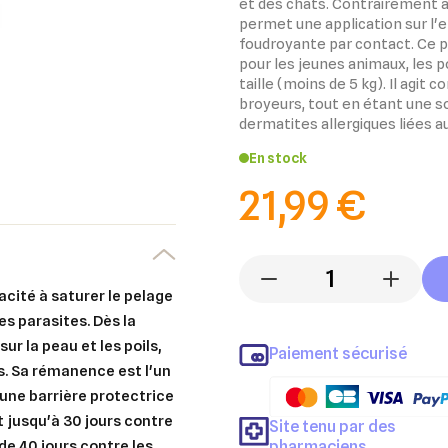
et des chats. Contrairement a
permet une application sur l'
foudroyante par contact. Ce 
pour les jeunes animaux, les p
taille (moins de 5 kg). Il agit 
broyeurs, tout en étant une so
dermatites allergiques liées 
En stock
21,99 €
-
+
acité à saturer le pelage
es parasites. Dès la
sur la peau et les poils,
Paiement sécurisé
s. Sa rémanence est l'un
e une barrière protectrice
t jusqu'à 30 jours contre
Site tenu par des
pharmaciens
 de 40 jours contre les