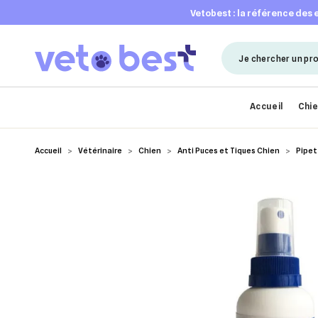
vetobest : la référence des
Accueil
Chi
Accueil
Vétérinaire
Chien
Anti Puces et Tiques Chien
Pipet