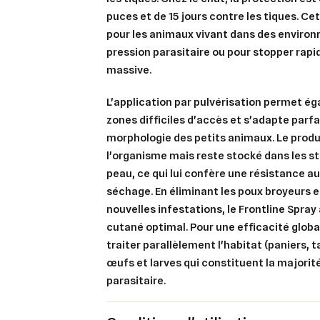
puces et de 15 jours contre les tiques. Ce
pour les animaux vivant dans des enviro
pression parasitaire ou pour stopper rap
massive.
L'application par pulvérisation permet ég
zones difficiles d'accès et s'adapte parf
morphologie des petits animaux. Le produ
l'organisme mais reste stocké dans les st
peau, ce qui lui confère une résistance a
séchage. En éliminant les poux broyeurs e
nouvelles infestations, le Frontline Spray
cutané optimal. Pour une efficacité globale
traiter parallèlement l'habitat (paniers, ta
œufs et larves qui constituent la majorit
Cré
parasitaire.
Co
Ajo
Nom d