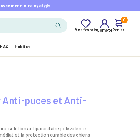
t avec mondial relay et gls
0
Mes favoris
Panier
Compte
NAC
Habitat
 Anti-puces et Anti-
une solution antiparasitaire polyvalente
édiat et la protection durable des chiens