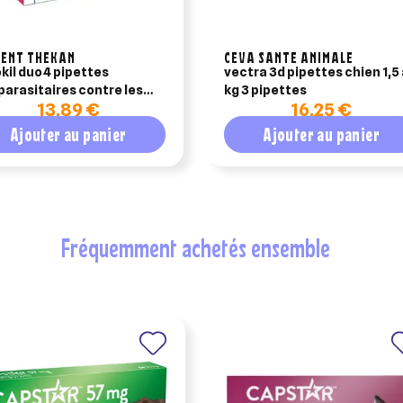
MENT THEKAN
CEVA SANTE ANIMALE
okil duo 4 pipettes
vectra 3d pipettes chien 1,5 
parasitaires contre les
kg 3 pipettes
13,89 €
16,25 €
t les tiques chien 2 à 10
Ajouter au panier
Ajouter au panier
fréquemment achetés ensemble