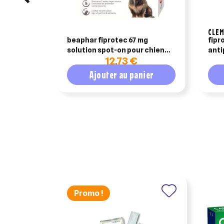
CLE
beaphar fiprotec 67 mg
fipr
solution spot-on pour chiens
anti
12,73 €
de petite taille – pack de 4
puces e
pipettes
kg
Ajouter au panier
Promo !