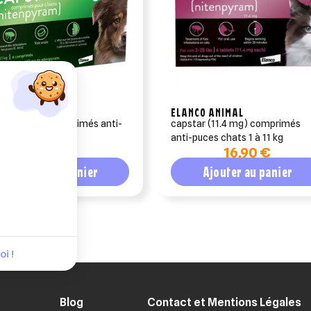
CO ANIMAL
ELANCO ANIMAL
tar (57mg) comprimés anti-
capstar (11.4 mg) comprimés
 chiens plus 11 kg
anti-puces chats 1 à 11 kg
18,90 €
16,90 €
Ajouter au panier
Ajouter au panier
i !
Blog
Contact et Mentions Légales