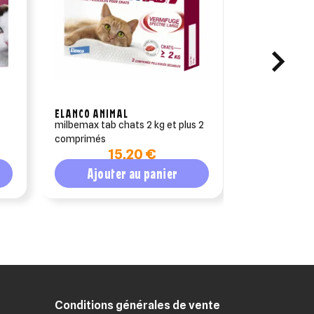
ELANCO ANIMAL
VÉTOQUINOL
milbemax tab chats 2 kg et plus 2
drontal - vermifuge p
comprimés
goût viande 
15,20 €
1
Ajouter au panier
Ajout
Conditions générales de vente