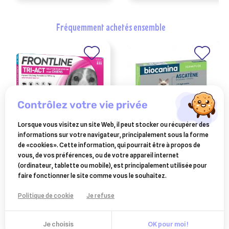
fréquemment achetés ensemble
contrôlez votre vie privée
Lorsque vous visitez un site Web, il peut stocker ou récupérer des
informations sur votre navigateur, principalement sous la forme
FRONTLINE
BIOCANINA
de «cookies». Cette information, qui pourrait être à propos de
frontline tri-act chiens 10 à
biocanina ascatène 10
vous, de vos préférences, ou de votre appareil internet
20kg 6 pipettes
comprimés
(ordinateur, tablette ou mobile), est principalement utilisée pour
34,48 €
8,59 €
faire fonctionner le site comme vous le souhaitez.
Ajouter au panier
Ajouter au panier
Politique de cookie
Je refuse
Je choisis
OK pour moi !