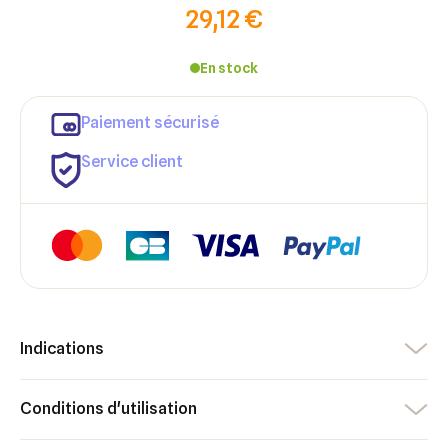
29,12 €
En stock
Paiement sécurisé
Service client
Indications
×
×
Connexion
Créer une liste d'envies
Conditions d'utilisation
×
Ajouter à ma liste d'envies