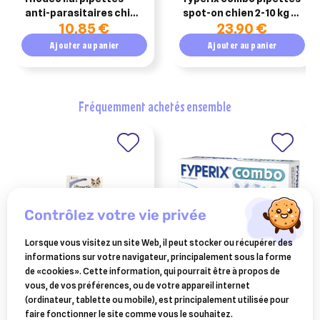
anti-parasitaires chiot
spot-on chien 2-10 kg 6
10,85 €
23,90 €
& chaton – greenvet –
pipettes
boîte de 4 pipettes de
Ajouter au panier
Ajouter au panier
0,375 ml
fréquemment achetés ensemble
contrôlez votre vie privée
Lorsque vous visitez un site Web, il peut stocker ou récupérer des
informations sur votre navigateur, principalement sous la forme
CEVA SANTE ANIMALE
KRKA
de «cookies». Cette information, qui pourrait être à propos de
strectis 68 mg / 34 mg
fyperix combo
vous, de vos préférences, ou de votre appareil internet
chat 0.5 à 5 kg 6 pipettes
antiparasitaire chien 20 à
(ordinateur, tablette ou mobile), est principalement utilisée pour
39,35 €
31,40 €
40kg boîte de 6 pipettes
faire fonctionner le site comme vous le souhaitez.
268 mg/241.2 mg