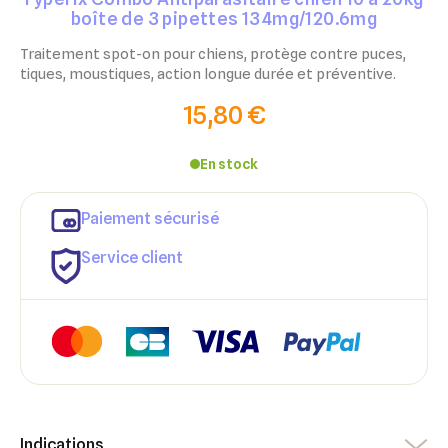
boîte de 3 pipettes 134mg/120.6mg
Traitement spot-on pour chiens, protège contre puces,
tiques, moustiques, action longue durée et préventive.
15,80 €
En stock
Paiement sécurisé
Service client
×
×
Connexion
Créer une liste d'envies
Indications