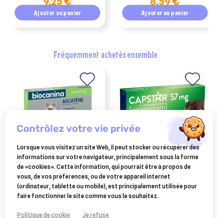
9,25 €
8,59 €
(anciennement
milbactor)
Ajouter au panier
Ajouter au panier
fréquemment achetés ensemble
contrôlez votre vie privée
Lorsque vous visitez un site Web, il peut stocker ou récupérer des
informations sur votre navigateur, principalement sous la forme
BIOCANINA
ELANCO ANIMAL
de «cookies». Cette information, qui pourrait être à propos de
biocanina ascatène 10
capstar (57mg)
vous, de vos préférences, ou de votre appareil internet
comprimés
comprimés anti-puces
(ordinateur, tablette ou mobile), est principalement utilisée pour
8,59 €
18,90 €
chiens plus 11 kg
faire fonctionner le site comme vous le souhaitez.
Ajouter au panier
Ajouter au panier
Politique de cookie
Je refuse