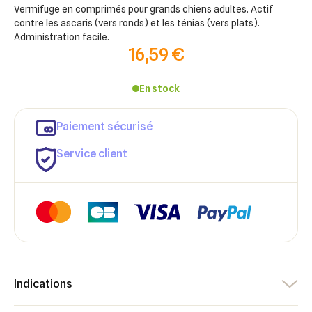
Vermifuge en comprimés pour grands chiens adultes. Actif
contre les ascaris (vers ronds) et les ténias (vers plats).
Administration facile.
16,59 €
En stock
Paiement sécurisé
Service client
×
Indications
×
Connexion
Créer une liste d'envies