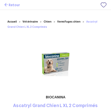
Retour
Mes favoris
Accueil
Vétérinaire
Chien
Vermifuges chien
Ascatryl
Grand Chien L XL 2 Comprimés
BIOCANINA
Ascatryl Grand Chien L XL 2 Comprimés