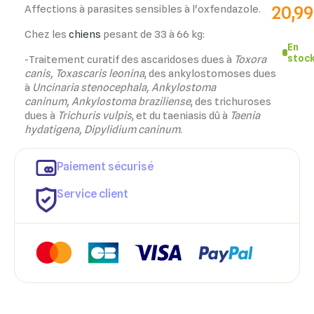
20,99
Affections à parasites sensibles à l'oxfendazole.
Chez les
chiens
pesant de 33 à 66 kg:
En
stoc
-Traitement curatif des ascaridoses dues à
Toxora
canis, Toxascaris leonina
, des ankylostomoses dues
à
Uncinaria stenocephala, Ankylostoma
caninum,
Ankylostoma braziliense
, des trichuroses
dues à
Trichuris vulpis
, et du taeniasis dû à
Taenia
hydatigena, Dipylidium caninum
.
Paiement sécurisé
Service client